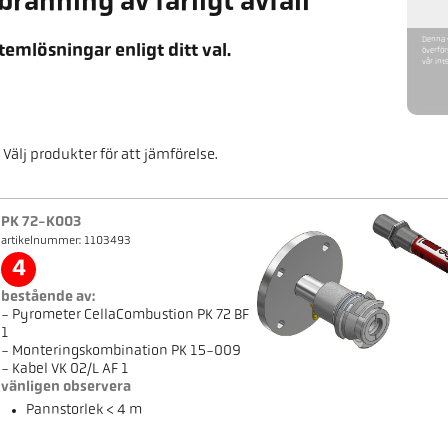
bränning av farligt avfall
Denna v
temlösningar enligt ditt val.
överför
vår int
Välj produkter för att jämförelse.
PK 72-K003
artikelnummer: 1103493
4
bestående av:
- Pyrometer CellaCombustion PK 72 BF
1
- Monteringskombination PK 15-009
- Kabel VK 02/L AF 1
vänligen observera
Pannstorlek < 4 m