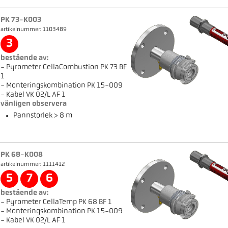
PK 73-K003
artikelnummer: 1103489
3
bestående av:
- Pyrometer CellaCombustion PK 73 BF
1
- Monteringskombination PK 15-009
- Kabel VK 02/L AF 1
vänligen observera
Pannstorlek > 8 m
PK 68-K008
artikelnummer: 1111412
5
7
6
bestående av:
- Pyrometer CellaTemp PK 68 BF 1
- Monteringskombination PK 15-009
- Kabel VK 02/L AF 1