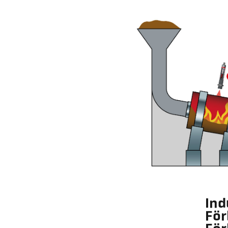
Ind
För