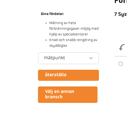
För
7 Sys
Dina fördelar:
Mätning av heta
förbränningsgaser möjlig med
hjälp av specialsensorer
Enkel och snabb rengöring av
skyddsglas
mätpunkt
återställa
Välj en annan
bransch