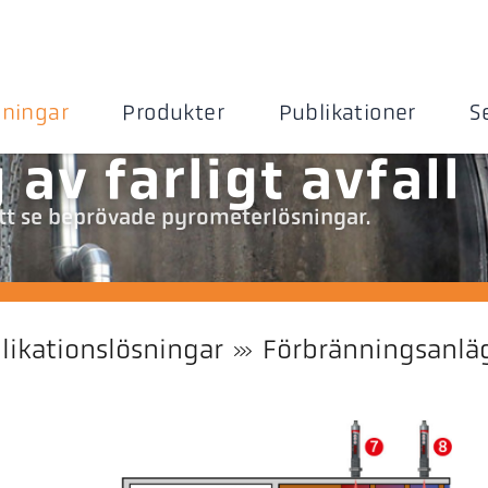
sningar
Produkter
Publikationer
S
av farligt avfall
att se beprövade pyrometerlösningar.
likationslösningar
Förbränningsanlä
l