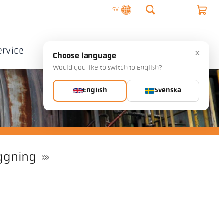
SV
ervice
Företag
Kontakta
×
Choose language
Would you like to switch to English?
English
Svenska
ggning