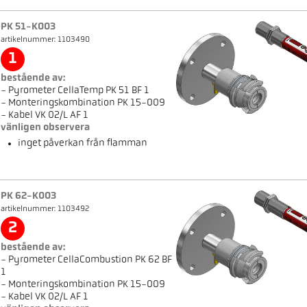
PK 51-K003
artikelnummer: 1103490
1
bestående av:
- Pyrometer CellaTemp PK 51 BF 1
- Monteringskombination PK 15-009
- Kabel VK 02/L AF 1
vänligen observera
inget påverkan från flamman
PK 62-K003
artikelnummer: 1103492
2
bestående av:
- Pyrometer CellaCombustion PK 62 BF
1
- Monteringskombination PK 15-009
- Kabel VK 02/L AF 1