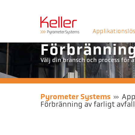
Applikationslö
Förbränning 
Välj din bransch och process för 
Pyrometer Systems
App
Förbränning av farligt avfal