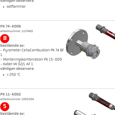
vänligen observera
sotflammor
PK 74-K006
artikelnummer: 1127460
8
bestående av:
- Pyrometer CellaCombustion PK 74 BF
1
- Monteringskombination PK 15-009
- Kabel VK 02/L AF 1
vänligen observera
> 250 °C
PK 11-K002
artikelnummer: 1093304
5
bestående av: