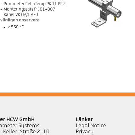
- Pyrometer CellaTemp PK 11 BF 2
- Monteringssats PK 01-007
- Kabel VK 02/L AF 1
vänligen observera
< 550 °C
ler HCW GmbH
Länkar
ometer Systems
Legal Notice
l-Keller-Straße 2-10
Privacy