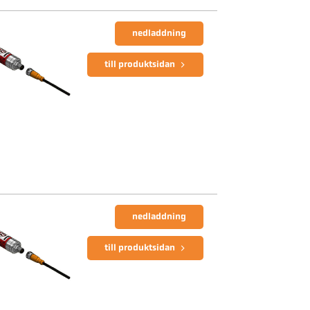
nedladdning
till produktsidan
nedladdning
till produktsidan