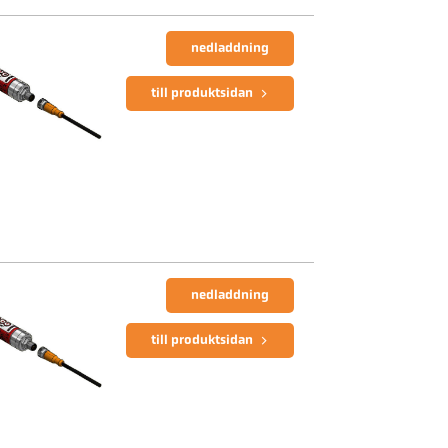
nedladdning
till produktsidan
nedladdning
till produktsidan