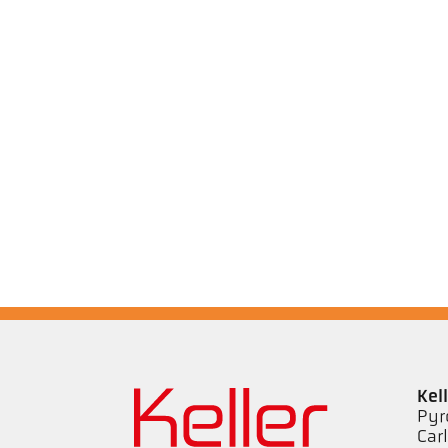
Kel
Pyr
Car