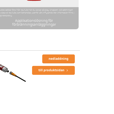
ideo laddas först från YouTube när du klickar på play-knappen. Vid laddningen
s data till YouTube, som behandlas utanför vårt inflytande. Mer information finns i
egritetspolicy.
Applikationslösning för
förbränningsanläggningar
nedladdning
till produktsidan