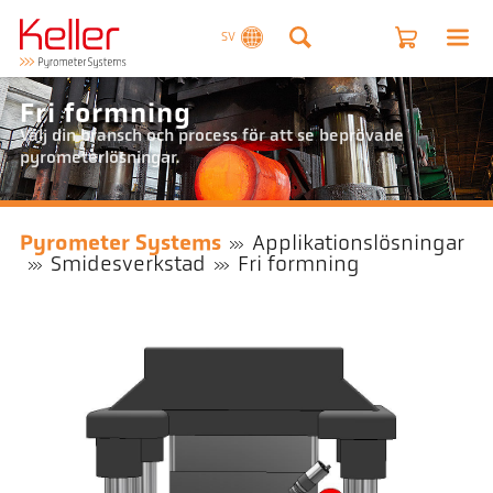
SV
Fri formning
Välj din bransch och process för att se beprövade
pyrometerlösningar.
Pyrometer Systems
Applikationslösningar
Smidesverkstad
Fri formning