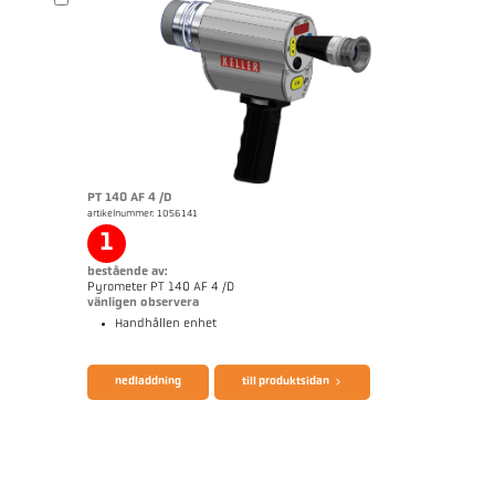
broschyr CellaTemp PA
Mått ritning PA 40-K008
PT 140 AF 4 /D
artikelnummer: 1056141
1
bestående av:
Pyrometer PT 140 AF 4 /D
vänligen observera
Handhållen enhet
nedladdning
till produktsidan