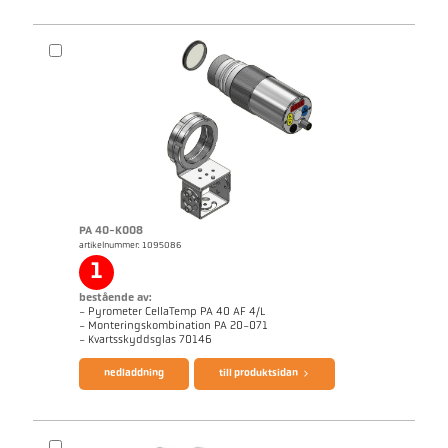
PA 40-K008
artikelnummer: 1095086
1
bestående av:
- Pyrometer CellaTemp PA 40 AF 4/L
- Monteringskombination PA 20-071
- Kvartsskyddsglas 70146
nedladdning
till produktsidan