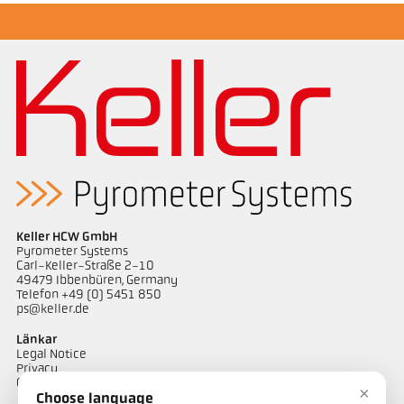
broschyr CellaPort PT
Keller HCW GmbH
Pyrometer Systems
Carl-Keller-Straße 2-10
49479 Ibbenbüren, Germany
Telefon +49 (0) 5451 850
ps@keller.de
Länkar
Legal Notice
Privacy
GTC
×
Choose language