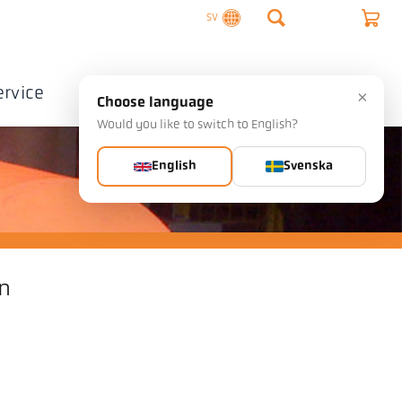
SV
ervice
Företag
Kontakta
×
Choose language
Would you like to switch to English?
English
Svenska
n