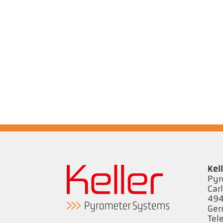
Kel
Pyr
Car
494
Ge
Tel