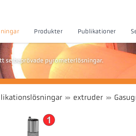
sningar
Produkter
Publikationer
S
att se beprövade pyrometerlösningar.
likationslösningar
extruder
Gasug