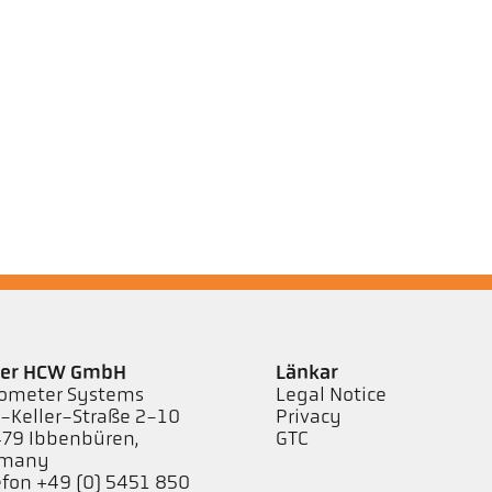
ler HCW GmbH
Länkar
ometer Systems
Legal Notice
l-Keller-Straße 2-10
Privacy
79 Ibbenbüren,
GTC
rmany
efon +49 (0) 5451 850