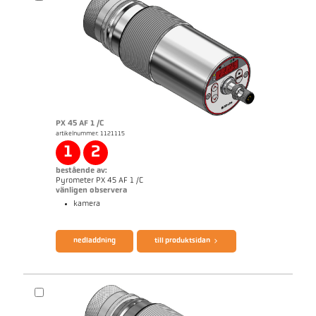
PX 45 AF 1 /C
artikelnummer: 1121115
applikationsrapport Semiconductor industry
1
2
bestående av:
Pyrometer PX 45 AF 1 /C
vänligen observera
kamera
broschyr CellaTemp PX
Questionnaire Production från SiC
nedladdning
till produktsidan