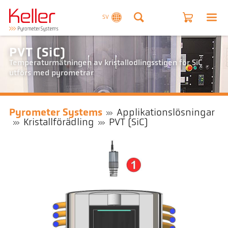
SV
PVT (SiC)
Temperaturmätningen av kristallodlingsstigen för SiC
utförs med pyrometrar
Pyrometer Systems
Applikationslösningar
Kristallförädling
PVT (SiC)