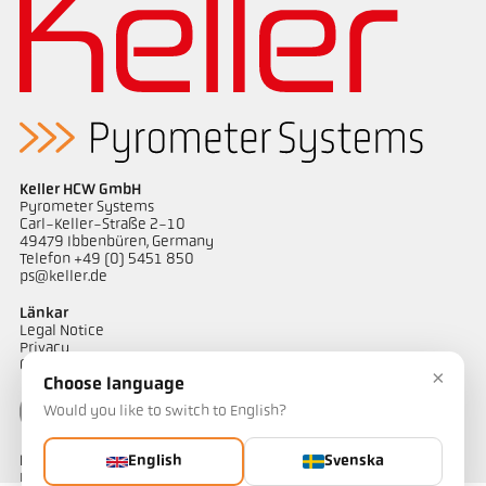
applikationsrapport Semiconductor industry
Keller HCW GmbH
Pyrometer Systems
Carl-Keller-Straße 2-10
49479 Ibbenbüren, Germany
Telefon +49 (0) 5451 850
ps@keller.de
Länkar
Legal Notice
Privacy
GTC
×
Choose language
Would you like to switch to English?
Kontakt
English
Svenska
Har du frågor om våra temperaturmätningslösningar? Vårt team