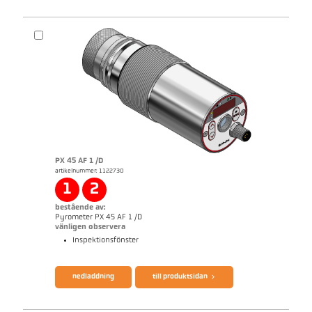
PX 45 AF 1 /D
artikelnummer: 1122730
1
2
bestående av:
Pyrometer PX 45 AF 1 /D
vänligen observera
Inspektionsfönster
broschyr CellaTemp PX
Questionnaire Production från SiC
nedladdning
till produktsidan