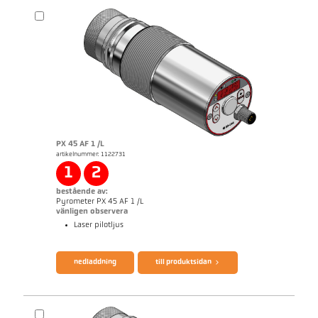
PX 45 AF 1 /L
artikelnummer: 1122731
applikationsrapport Semiconductor industry
1
2
bestående av:
Pyrometer PX 45 AF 1 /L
vänligen observera
Laser pilotljus
broschyr CellaTemp PX
Questionnaire Production från SiC
nedladdning
till produktsidan