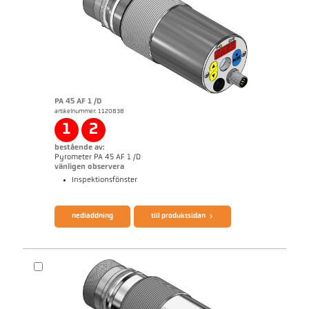
PA 45 AF 1 /D
artikelnummer: 1120838
applikationsrapport Semiconductor industry
1
2
bestående av:
Pyrometer PA 45 AF 1 /D
vänligen observera
Inspektionsfönster
broschyr CellaTemp PA
Questionnaire Production från SiC
nedladdning
till produktsidan