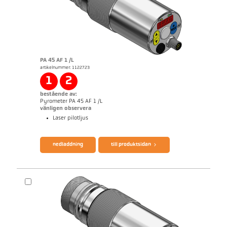
PA 45 AF 1 /L
artikelnummer: 1122723
applikationsrapport Semiconductor industry
1
2
bestående av:
Pyrometer PA 45 AF 1 /L
vänligen observera
Laser pilotljus
broschyr CellaTemp PA
Questionnaire Production från SiC
nedladdning
till produktsidan