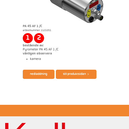
PA 45 AF 1 /C
artikelnummer: 1121051
applikationsrapport Semiconductor industry
1
2
bestående av:
Pyrometer PA 45 AF 1 /C
vänligen observera
kamera
broschyr CellaTemp PA
Questionnaire Production från SiC
nedladdning
till produktsidan