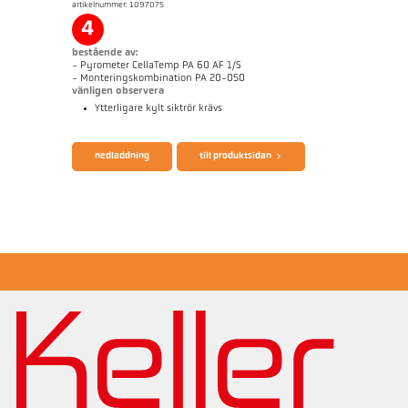
artikelnummer: 1097075
applikationsrapport Strip galvanizing
Mått ritning PA 40-K033
4
bestående av:
- Pyrometer CellaTemp PA 60 AF 1/S
- Monteringskombination PA 20-050
vänligen observera
Ytterligare kylt siktrör krävs
broschyr CellaTemp PA
Questionnaire Radiation Pyrometers
nedladdning
till produktsidan
applikationsrapport Strip galvanizing
Mått ritning PA 60-K001