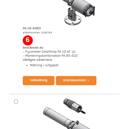
PA 10-K003
artikelnummer: 1095764
6
bestående av:
- Pyrometer CellaTemp PA 10 AF 1/L
- Monteringskombination PA 83-010
vänligen observera
Mätning i rullgapet
broschyr CellaTemp PA
Questionnaire Radiation Pyrometers
nedladdning
till produktsidan