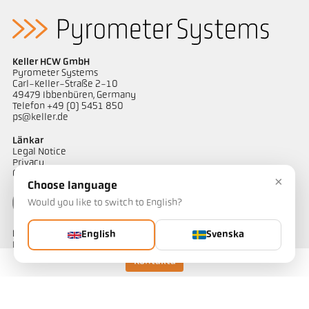
Keller HCW GmbH
Pyrometer Systems
Carl-Keller-Straße 2-10
49479 Ibbenbüren, Germany
Telefon +49 (0) 5451 850
ps@keller.de
Länkar
Legal Notice
Privacy
GTC
×
Choose language
Would you like to switch to English?
Kontakt
English
Svenska
Har du frågor om våra temperaturmätningslösningar? Vårt team
hjälper dig gärna.
Kontakta
Kontakta oss