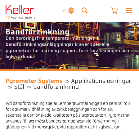
SV
Bandförzinkning
Den beröringsfria temperaturmätningen i
bandförzinkningsanläggningar kräver speciella
pyrometrar för mätning i ugnen, före förzinkningen och i
kylsträckan.
Pyrometer Systems
Applikationslösningar
Stål
bandförzinkning
Vid bandförzinkning spelar temperaturmätningen en central roll
för optimal vidhäftning av zinkbeläggningen och för att
säkerställa den önskade kvaliteten på slutprodukten. Pyrometrar
används för att mäta bandets temperatur vid förvärmning, i
glödugnen, vid munstycket, vid topprullen och i kylsträckan.