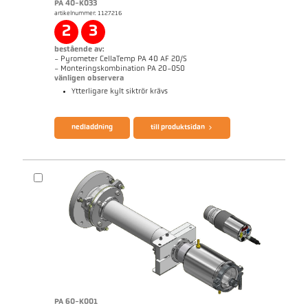
PA 40-K033
artikelnummer: 1127216
applikationsrapport Strip galvanizing
Mått ritning PA 20-K004
2
3
bestående av:
- Pyrometer CellaTemp PA 40 AF 20/S
- Monteringskombination PA 20-050
vänligen observera
Ytterligare kylt siktrör krävs
broschyr CellaTemp PA
Questionnaire Radiation Pyrometers
nedladdning
till produktsidan
PA 60-K001