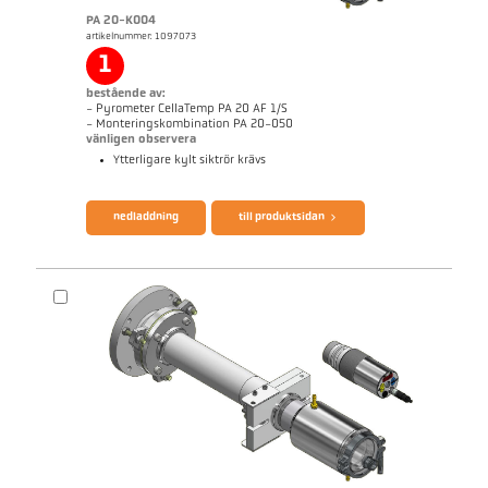
PA 20-K004
artikelnummer: 1097073
applikationsrapport Strip galvanizing
Mått ritning PA 29-K002
1
bestående av:
- Pyrometer CellaTemp PA 20 AF 1/S
- Monteringskombination PA 20-050
vänligen observera
Ytterligare kylt siktrör krävs
broschyr CellaTemp PA
Questionnaire Radiation Pyrometers
nedladdning
till produktsidan