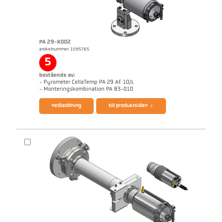
PA 29-K002
artikelnummer: 1095765
applikationsrapport Strip galvanizing
Mått ritning PA 10-K003
5
bestående av:
- Pyrometer CellaTemp PA 29 AF 10/L
broschyr CellaTemp PA
Questionnaire Radiation Pyrometers
- Monteringskombination PA 83-010
nedladdning
till produktsidan