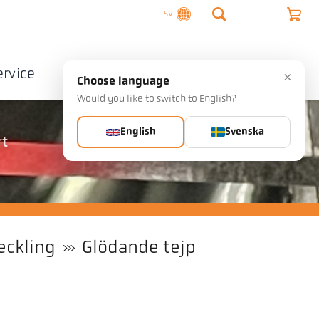
SV
ervice
Företag
Kontakta
×
Choose language
Would you like to switch to English?
English
Svenska
rt
eckling
Glödande tejp