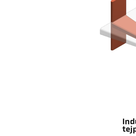
Ind
tej