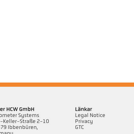
ler HCW GmbH
Länkar
ometer Systems
Legal Notice
l-Keller-Straße 2-10
Privacy
79 Ibbenbüren,
GTC
rmany