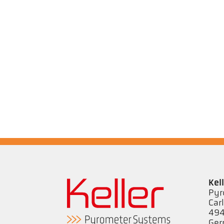
Kel
Pyr
Car
494
Ge