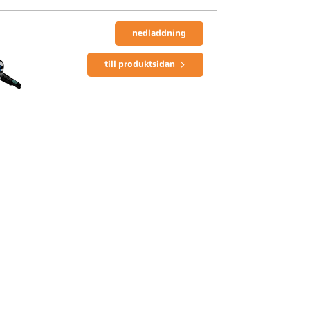
nedladdning
till produktsidan