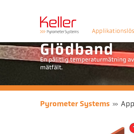
Applikationslö
Glödband
En pålitlig temperaturmätning av
mätfält.
Pyrometer Systems
App