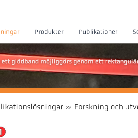
sningar
Produkter
Publikationer
S
 ett glödband möjliggörs genom ett rektangulä
likationslösningar
Forskning och utv