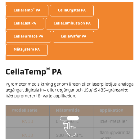
®
CellaTemp
PA
CellaCrystal PA
CellaCast PA
CellaCombustion PA
CellaFurnace PA
CellaWafer PA
Mätsystem PA
®
CellaTemp
PA
Pyrometer med siktning genom linsen eller laserpilotljus, analoga
utgångar, digitala in- eller utgångar och USB/RS 485-gränssnitt.
Rätt pyrometer för varje applikation.
modell serie
Mätområde
applikation
PA 10
0 - 1000 °C
Icke-metaller
flamuppvärmda
PA 13
500 -1600 °C
ugnar