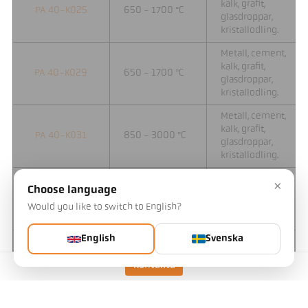
kalk, grafit,
PA 40-K025
650 - 1700 °C
glasdroppar,
kristallodling.
Metall, cement,
kalk, grafit,
PA 40-K029
650 - 1700 °C
glasdroppar,
kristallodling.
Metall, cement,
kalk, grafit,
PA 40-K031
850 - 3000 °C
glasdroppar,
kristallodling.
Metall, cement,
×
Choose language
kalk, grafit,
PA 40-K033
500 - 1400 °C
glasdroppar,
Would you like to switch to English?
kristallodling.
English
Svenska
Metall, cement,
kalk, grafit,
PA 40-K038
750 - 2400 °C
Kontakta
glasdroppar,
kristallodling.
Metall, cement,