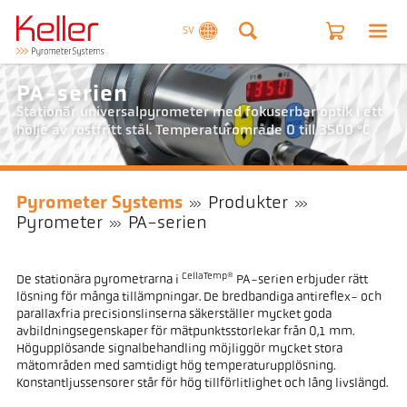
SV
PA-serien
Stationär universalpyrometer med fokuserbar optik i ett
hölje av rostfritt stål. Temperaturområde 0 till 3500 °C
Pyrometer Systems
Produkter
Pyrometer
PA-serien
CellaTemp®
De stationära pyrometrarna i
PA-serien erbjuder rätt
lösning för många tillämpningar. De bredbandiga antireflex- och
parallaxfria precisionslinserna säkerställer mycket goda
avbildningsegenskaper för mätpunktsstorlekar från 0,1 mm.
Högupplösande signalbehandling möjliggör mycket stora
mätområden med samtidigt hög temperaturupplösning.
Konstantljussensorer står för hög tillförlitlighet och lång livslängd.