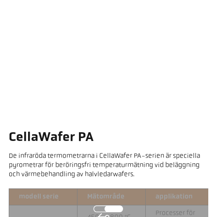
CellaWafer PA
De infraröda termometrarna i CellaWafer PA-serien är speciella
pyrometrar för beröringsfri temperaturmätning vid beläggning
och värmebehandling av halvledarwafers.
modell serie
Mätområde
applikation
Processer för