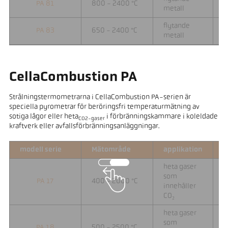
PA 81
800 - 2400 °C
0
metall
flytande
PA 83
650 - 2400 °C
0
metall
CellaCombustion PA
Strålningstermometrarna i CellaCombustion PA-serien är
speciella pyrometrar för beröringsfri temperaturmätning av
sotiga lågor eller heta
i förbränningskammare i koleldade
CO2-gaser
kraftverk eller avfallsförbränningsanläggningar.
modell serie
Mätområde
applikation
F
heta gaser
som
PA 17
400 - 2000 °C
0
innehåller
CO₂
heta gaser
som
PA 18
500 - 2500 °C
0