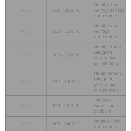
Metall, keramik,
PA 35
600 - 3500 °C
vid mycket höga
temperaturer
Metall, keramik,
PA 36
650 - 3000 °C
vid höga
temperaturer
Metall, cement,
kalk, grafit,
PA 40
500 - 3000 °C
glasdroppar,
kristallodling.
Metall, cement,
kalk, grafit,
PA 41
700 - 3000 °C
glasdroppar,
kristalltillväxt
Tråd, stavar,
PA 43
650 - 3000 °C
värmeslingor,
glödband
Metall vid låga
PA 50
500 - 1400 °C
temperaturer