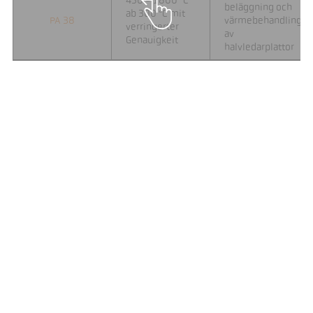
450 - 1800 °C
beläggning och
ab 300 °C mit
PA 38
värmebehandling
verringerter
av
Genauigkeit
halvledarplattor