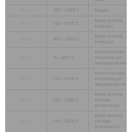
PA 15
300 - 2500 °C
Glasytor
Metall, keramik,
PA 20
250 - 2500 °C
smält glas
Metall, keramik,
PA 21
300 - 2000 °C
smält glas
Aluminium, kala
PA 28
75 - 650 °C
metalliska ytor,
laserapplikationer
Aluminium, kala
PA 29
150 - 2500 °C
metalliska ytor,
laserapplikationer
Metall, keramik,
PA 30
500 - 2500 °C
vid höga
temperaturer
Metall, keramik,
PA 31
550 - 3000 °C
vid höga
temperaturer