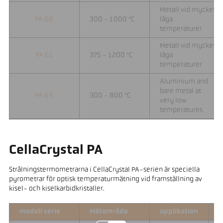
Metall vid mycket
PA 60
300 - 1000 °C
låga
temperaturer
Metall vid mycket
PA 61
375 - 1200 °C
låga
temperaturer
Aluminium and
bare metal at
PA 69
300 - 800 °C
very low
temperatures
CellaCrystal PA
Strålningstermometrarna i CellaCrystal PA-serien är speciella
pyrometrar för optisk temperaturmätning vid framställning av
kisel- och kiselkarbidkristaller.
modell serie
Mätområde
applikation
F