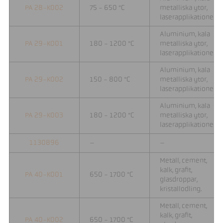
PA 28-K002
75 - 650 °C
metalliska ytor,
laserapplikationer
Aluminium, kala
PA 29-K001
180 - 1200 °C
metalliska ytor,
laserapplikationer
Aluminium, kala
PA 29-K002
150 - 800 °C
metalliska ytor,
laserapplikationer
Aluminium, kala
PA 29-K003
180 - 1200 °C
metalliska ytor,
laserapplikationer
1130896
–
–
Metall, cement,
kalk, grafit,
PA 40-K001
650 - 1700 °C
glasdroppar,
kristallodling.
Metall, cement,
kalk, grafit,
PA 40-K002
650 - 1700 °C