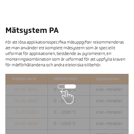
Mätsystem PA
För att lösa applikationsspecifika mätuppgifter rekommenderas
att man använder ett komplett mätsystem som är speciellt
utformat för applikationen, bestående av pyrometern, en
monteringskombination som är utformad för att uppfylla kraven
för mätförhållandena och andra elektriska tillbehör.
modell serie
Mätområde
applikation
PA 10-K001
0 - 1000 °C
Icke-metaller
PA 10-K002
0 - 1000 °C
Icke-metaller
PA 10-K003
0 - 1000 °C
Icke-metaller
PA 10-K004
0 - 1000 °C
Icke-metaller