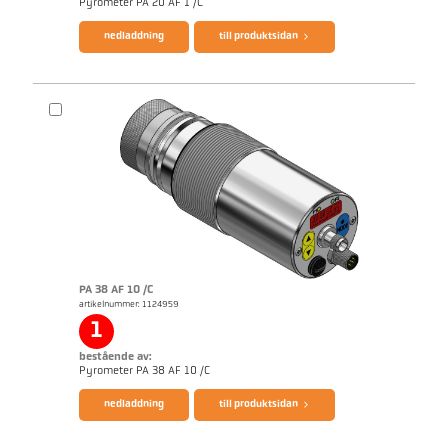
Pyrometer PA 20 AF 1 /C
nedladdning
till produktsidan
broschyr CellaTemp PA
applikationsrapport Semiconductor industry
PA 38 AF 10 /C
artikelnummer: 1124959
1
bestående av:
Pyrometer PA 38 AF 10 /C
nedladdning
till produktsidan