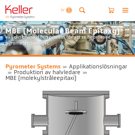
SV
MBE (Molecular Beam Epitaxy)
Välj din bransch och process för att se beprövade
pyrometerlösningar.
Pyrometer Systems
Applikationslösningar
Produktion av halvledare
MBE (molekylstråleepitaxi)