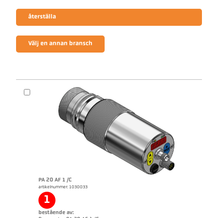
återställa
Välj en annan bransch
PA 20 AF 1 /C
artikelnummer: 1030033
1
bestående av: