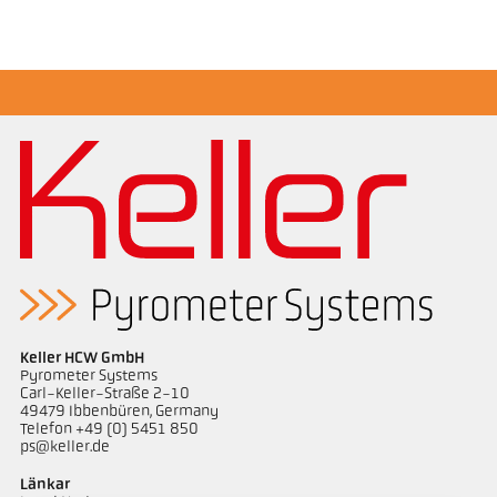
broschyr CellaTemp PA
applikationsrapport Semiconductor industry
Keller HCW GmbH
Pyrometer Systems
Carl-Keller-Straße 2-10
49479 Ibbenbüren, Germany
Telefon +49 (0) 5451 850
ps@keller.de
Länkar