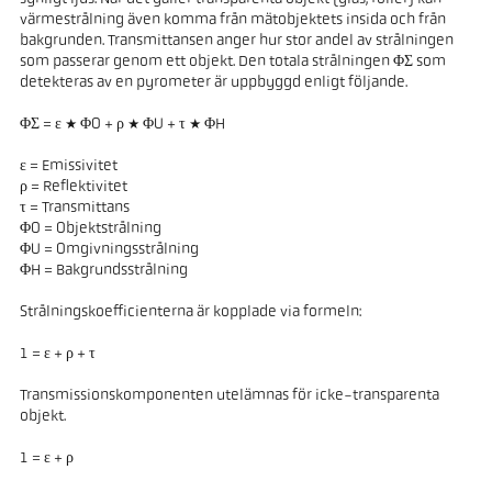
värmestrålning även komma från mätobjektets insida och från
bakgrunden. Transmittansen anger hur stor andel av strålningen
som passerar genom ett objekt. Den totala strålningen ΦΣ som
detekteras av en pyrometer är uppbyggd enligt följande.
ΦΣ = ε * ΦO + ρ * ΦU + τ * ΦH
ε = Emissivitet
ρ = Reflektivitet
τ = Transmittans
ΦO = Objektstrålning
ΦU = Omgivningsstrålning
ΦH = Bakgrundsstrålning
Strålningskoefficienterna är kopplade via formeln:
1 = ε + ρ + τ
Transmissionskomponenten utelämnas för icke-transparenta
objekt.
1 = ε + ρ