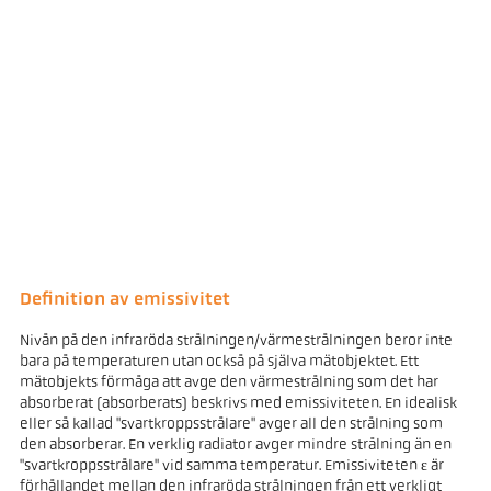
Definition av emissivitet
Nivån på den infraröda strålningen/värmestrålningen beror inte
bara på temperaturen utan också på själva mätobjektet. Ett
mätobjekts förmåga att avge den värmestrålning som det har
absorberat (absorberats) beskrivs med emissiviteten. En idealisk
eller så kallad "svartkroppsstrålare" avger all den strålning som
den absorberar. En verklig radiator avger mindre strålning än en
"svartkroppsstrålare" vid samma temperatur. Emissiviteten ε är
förhållandet mellan den infraröda strålningen från ett verkligt