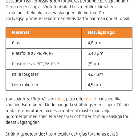
Dessutom kan emissiviteten förändras beroende på våglängden.
Denna egenskap är särskilt uttalad hos metaller. Metallers
strålningseffekt ökar när våglängden blir kortare. En
kortvågspyrometer rekommenderas därför när man gör ett urval.
Material
Mätvåglängd
Glas
4,8 µm
Plastfolie av PE, PP, PS
3,43 µm
Plastfolie av PET, PA, PUR
7,9 µm
Kalla rökgaser
4,27 µm
Heta rökgaser
4,5 µm
Transparenta föremål som
glas
, plast eller
gaser
har specifika
våglängdsområden där de har goda strålningsegenskaper. För att
mäta temperaturen på dessa material måste man välja
pyrometrar med speciella sensorer och filter som är känsliga för
dessa våglängder.
Strålningsbeteendet hos metaller och glas förändras också