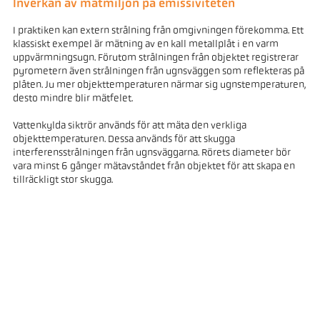
Inverkan av mätmiljön på emissiviteten
I praktiken kan extern strålning från omgivningen förekomma. Ett
klassiskt exempel är mätning av en kall metallplåt i en varm
uppvärmningsugn. Förutom strålningen från objektet registrerar
pyrometern även strålningen från ugnsväggen som reflekteras på
plåten. Ju mer objekttemperaturen närmar sig ugnstemperaturen,
desto mindre blir mätfelet.
Vattenkylda siktrör används för att mäta den verkliga
objekttemperaturen. Dessa används för att skugga
interferensstrålningen från ugnsväggarna. Rörets diameter bör
vara minst 6 gånger mätavståndet från objektet för att skapa en
tillräckligt stor skugga.