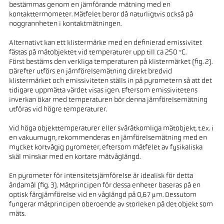
bestämmas genom en jämförande mätning med en
kontakttermometer. Mätfelet beror då naturligtvis också på
noggrannheten i kontaktmätningen.
Alternativt kan ett klistermärke med en definierad emissivitet
fästas på mätobjektet vid temperaturer upp till ca 250 °C.
Först bestäms den verkliga temperaturen på klistermärket (fig. 2).
Därefter utförs en jämförelsemätning direkt bredvid
klistermärket och emissiviteten ställs in på pyrometern så att det
tidigare uppmätta värdet visas igen. Eftersom emissivitetens
inverkan ökar med temperaturen bör denna jämförelsemätning
utföras vid högre temperaturer.
Vid höga objekttemperaturer eller svåråtkomliga mätobjekt, t.ex. i
en vakuumugn, rekommenderas en jämförelsemätning med en
mycket kortvågig pyrometer, eftersom mätfelet av fysikaliska
skäl minskar med en kortare mätvåglängd.
En pyrometer för intensitetsjämförelse är idealisk för detta
ändamål (fig. 3). Mätprincipen för dessa enheter baseras på en
optisk färgjämförelse vid en våglängd på 0,67 μm. Dessutom
fungerar mätprincipen oberoende av storleken på det objekt som
mäts.