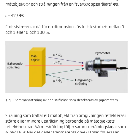
mätobjekt Φr och strålningen från en "svartkroppsstrålare" Φs.
ε = Φr / Φs
Emissiviteten är därför en dimensionslös fysisk storhet mellan 0
och 1 eller 0 och 100 %.
Fig. 1 Sammansättning av den strålning som detekteras av pyrometern.
Strålning som träffar ett mätobjekt från omgivningen reflekteras i
större eller mindre utsträckning beroende på mätobjektets
reflektionsgrad. Värmestrålning följer samma strålningslagar som
synligt ljus. När det gäller transparenta objekt (glas, folier) kan