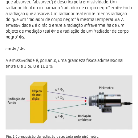
que absorveu (absorveu) é descrita pela emissividade. Um
radiador ideal ou o chamado "radiador de corpo negro" emite toda
a radiação que absorve. Um radiador real emite menos radiação
do que um "radiador de corpo negro" à mesma temperatura. A
emissividade ε é o rácio entre a radiação infravermelha de um
objeto de medição real Φr e a radiação de um "radiador de corpo
negro" Φs.
ε = Φr / Φs
A emissividade é, portanto, uma grandeza física adimensional
entre 0 e 1 ou 0 e 100 %.
Fig. 1 Composição da radiação detectada pelo pirómetro.