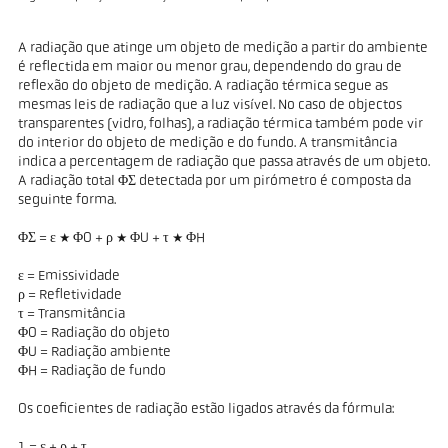
A radiação que atinge um objeto de medição a partir do ambiente
é reflectida em maior ou menor grau, dependendo do grau de
reflexão do objeto de medição. A radiação térmica segue as
mesmas leis de radiação que a luz visível. No caso de objectos
transparentes (vidro, folhas), a radiação térmica também pode vir
do interior do objeto de medição e do fundo. A transmitância
indica a percentagem de radiação que passa através de um objeto.
A radiação total ΦΣ detectada por um pirómetro é composta da
seguinte forma.
ΦΣ = ε * ΦO + ρ * ΦU + τ * ΦH
ε = Emissividade
ρ = Refletividade
τ = Transmitância
ΦO = Radiação do objeto
ΦU = Radiação ambiente
ΦH = Radiação de fundo
Os coeficientes de radiação estão ligados através da fórmula:
1 = ε + ρ + τ