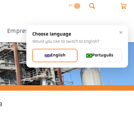
PT
Empresa
Contacto
×
Choose language
Would you like to switch to English?
English
Português
a