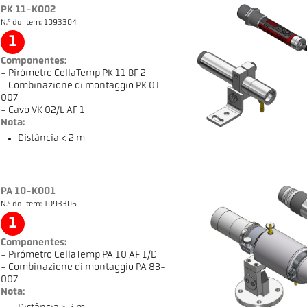
PK 11-K002
N.º do item: 1093304
1
Componentes:
- Pirómetro CellaTemp PK 11 BF 2
- Combinazione di montaggio PK 01-
007
- Cavo VK 02/L AF 1
Nota:
Distância < 2 m
PA 10-K001
N.º do item: 1093306
1
Componentes:
- Pirómetro CellaTemp PA 10 AF 1/D
- Combinazione di montaggio PA 83-
007
Nota: