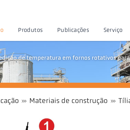
ão
Produtos
Publicações
Serviço
edição de temperatura em fornos rotativos para
icação
Materiais de construção
Tíli