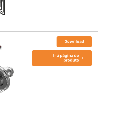
Download
Ir à página do
produto