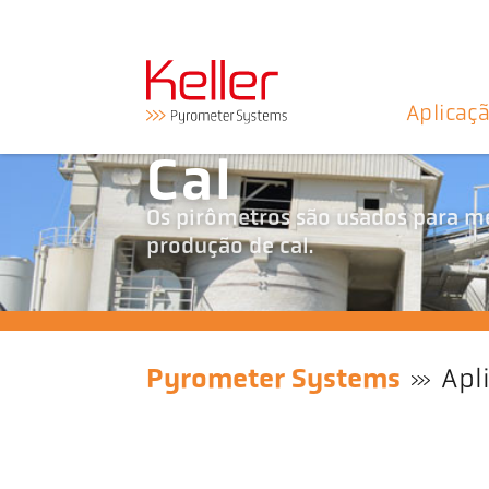
Aplicaç
Cal
Os pirômetros são usados para m
produção de cal.
Pyrometer Systems
Apl