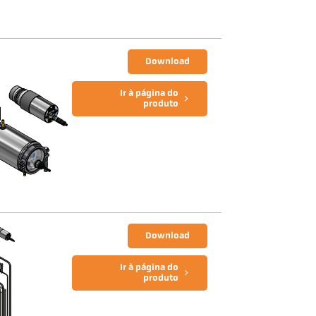
Download
Ir à página do
produto
Download
Ir à página do
produto