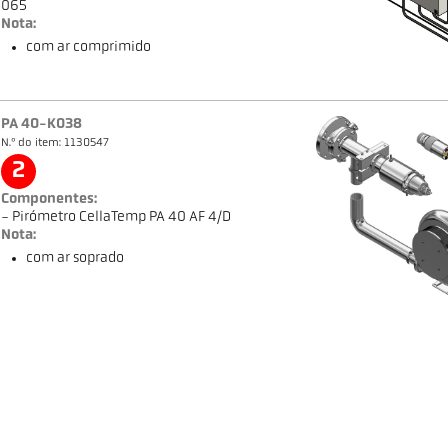
065
Nota:
com ar comprimido
PA 40-K038
N.º do item: 1130547
2
Componentes:
- Pirómetro CellaTemp PA 40 AF 4/D
Nota:
com ar soprado