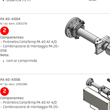
Distância > 2 m
PA 40-K004
N.º do item: 1093278
2
Componentes:
- Pirómetro CellaTemp PA 40 AF 4/D
- Combinazione di montaggio PA 20-
058
Nota:
com ar comprimido
PA 40-K006
N.º do item: 1093280
2
Componentes:
- Pirómetro CellaTemp PA 40 AF 4/D
- Combinazione di montaggio PA 20-