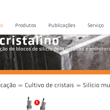
ão
Produtos
Publicações
Serviço
icristalino
ção de blocos de silício policristalino é monitor
icação
Cultivo de cristais
Silício mu