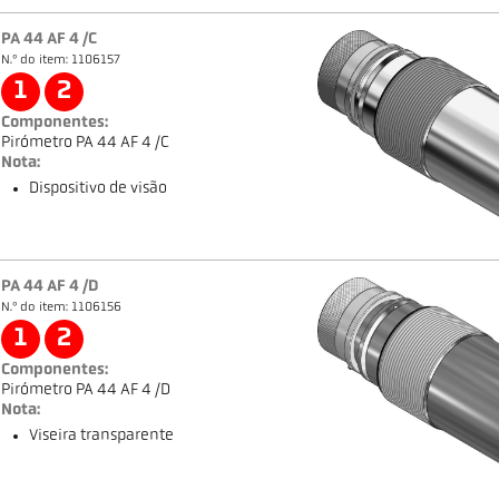
PA 44 AF 4 /C
N.º do item: 1106157
1
2
Componentes:
Pirómetro PA 44 AF 4 /C
Nota:
Dispositivo de visão
PA 44 AF 4 /D
N.º do item: 1106156
1
2
Componentes:
Pirómetro PA 44 AF 4 /D
Nota:
Viseira transparente