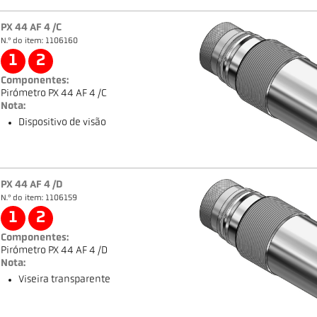
PX 44 AF 4 /C
N.º do item: 1106160
1
2
Componentes:
Pirómetro PX 44 AF 4 /C
Nota:
Dispositivo de visão
PX 44 AF 4 /D
N.º do item: 1106159
1
2
Componentes:
Pirómetro PX 44 AF 4 /D
Nota:
Viseira transparente