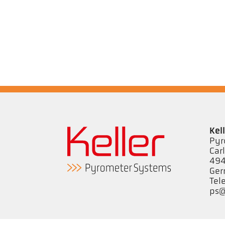
Kel
Pyr
Car
494
Ge
Tel
ps@