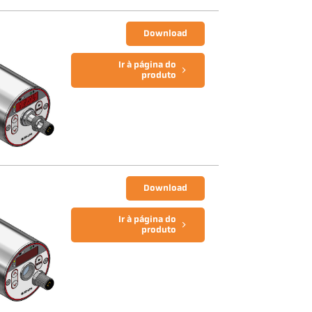
Download
Ir à página do
produto
Download
Ir à página do
produto