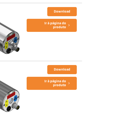
Download
Ir à página do
produto
Download
Ir à página do
produto