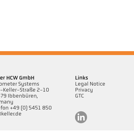
ler HCW GmbH
Links
ometer Systems
Legal Notice
l-Keller-Straße 2-10
Privacy
79 Ibbenbüren,
GTC
rmany
efon +49 (0) 5451 850
keller.de