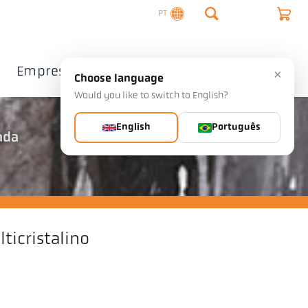
PT
Empresa
Contacto
×
Choose language
Would you like to switch to English?
English
Português
ada
lticristalino