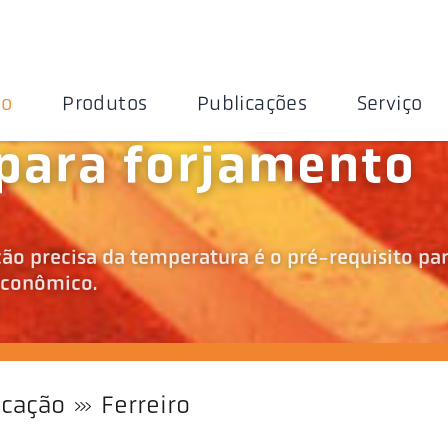
ão
Produtos
Publicações
Serviço
para forjamento
o precisa da temperatura é o pré-requisito pa
econômico.
icação
Ferreiro