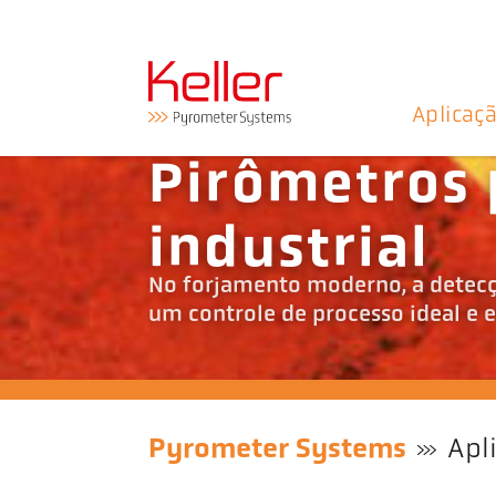
Aplicaç
Pirômetros 
industrial
No forjamento moderno, a detecçã
um controle de processo ideal e 
Pyrometer Systems
Apl