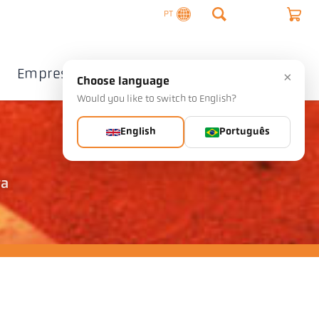
PT
Empresa
Contacto
×
Choose language
Would you like to switch to English?
English
Português
ra