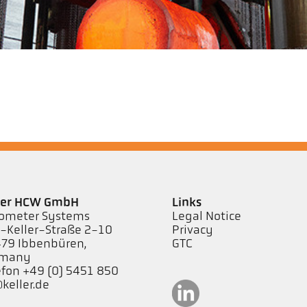
aberta
ler HCW GmbH
Links
ometer Systems
Legal Notice
l-Keller-Straße 2-10
Privacy
79 Ibbenbüren,
GTC
rmany
efon +49 (0) 5451 850
keller.de