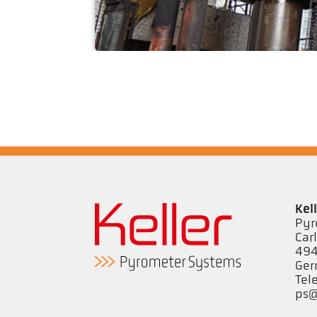
Forjaria de matriz 
Kel
Pyr
Car
494
Ge
Tel
ps@