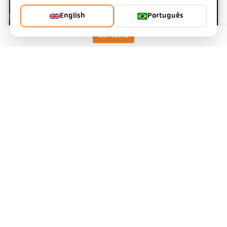
English
Português
Contacto
Incineração de resíduos
especiais