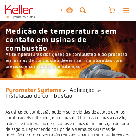
PT
Medição de temperatura sem
contato em usinas de
combustão
As temperaturas dos gases de combustão e do processo
em usinas de combustão devem ser monitoradas com
precisão e com pouca manutenção.
Pyrometer Systems
Aplicação
Instalação de combustão
As usinas de combustão podem ser divididas, de acordo com os
combustíveis utilizados, em usinas de biomassa, usinas a carvão,
usinas de incineração de resíduos e usinas de incineração de lodo
de esgoto. Dependendo do tipo de sistema, os sistemas de
medição de temperatura são utilizados para cumprir as diretrizes