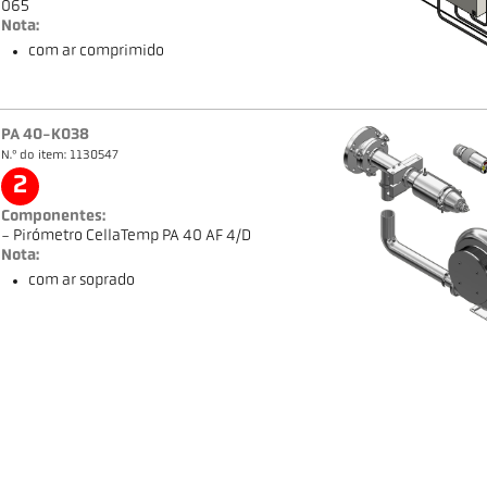
065
Nota:
com ar comprimido
PA 40-K038
N.º do item: 1130547
2
Componentes:
- Pirómetro CellaTemp PA 40 AF 4/D
Nota:
com ar soprado