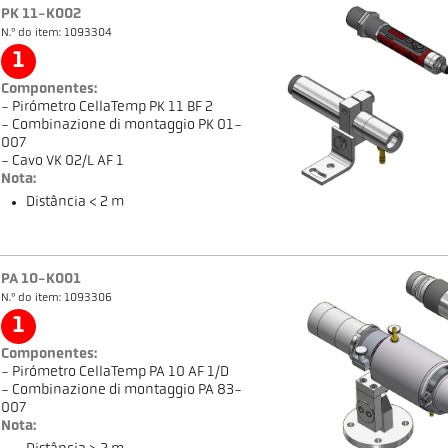
PK 11-K002
N.º do item: 1093304
1
Componentes:
- Pirómetro CellaTemp PK 11 BF 2
- Combinazione di montaggio PK 01-
007
- Cavo VK 02/L AF 1
Nota:
Distância < 2 m
PA 10-K001
N.º do item: 1093306
1
Componentes:
- Pirómetro CellaTemp PA 10 AF 1/D
- Combinazione di montaggio PA 83-
007
Nota: