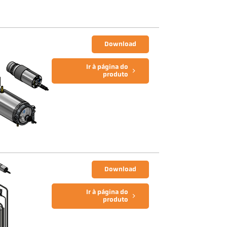
Download
Ir à página do
produto
Download
Ir à página do
produto