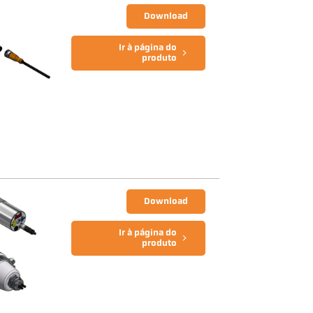
Download
Ir à página do
produto
Download
Ir à página do
produto