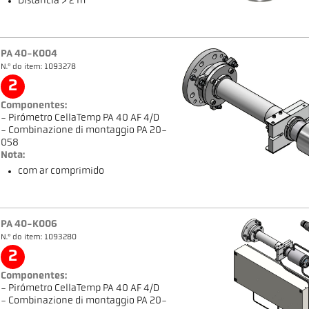
Distância > 2 m
PA 40-K004
N.º do item: 1093278
2
Componentes:
- Pirómetro CellaTemp PA 40 AF 4/D
- Combinazione di montaggio PA 20-
058
Nota:
com ar comprimido
PA 40-K006
N.º do item: 1093280
2
Componentes:
- Pirómetro CellaTemp PA 40 AF 4/D
- Combinazione di montaggio PA 20-