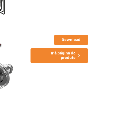
Download
Ir à página do
produto