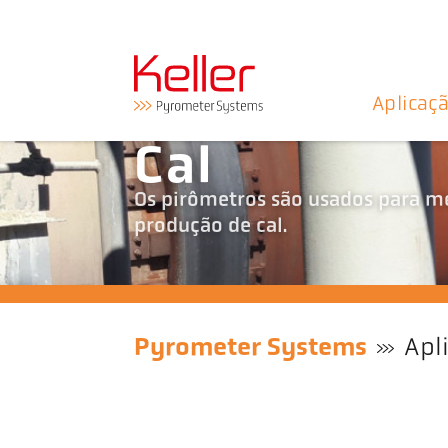
Aplicaç
Cal
Os pirômetros são usados para m
produção de cal.
Pyrometer Systems
Apl