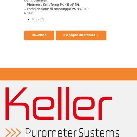
Componentes:
- Pirómetro CellaTemp PA 40 AF 3/L
- Combinazione di montaggio PA 83-010
Nota:
> 650 °C
Catálogo CellaTemp PA
Questionário Pirômetro de radiação
Download
Ir à página do produto
Nota de aplicação Laminação
Desenho PA 40-K011