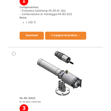
1
Componentes:
- Pirómetro CellaTemp PA 29 AF 10/L
- Combinazione di montaggio PA 83-010
Nota:
> 150 °C
Catálogo CellaTemp PA
Questionário Pirômetro de radiação
Download
Ir à página do produto
PA 40-K010
N.º do item: 1095766
Nota de aplicação Laminação
Desenho PA 29-K002
3