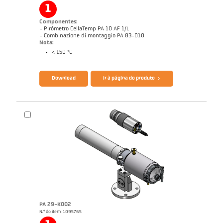
1
Componentes:
- Pirómetro CellaTemp PA 10 AF 1/L
- Combinazione di montaggio PA 83-010
Nota:
< 150 °C
Catálogo CellaTemp PA
Questionário Pirômetro de radiação
Download
Ir à página do produto
PA 29-K002
N.º do item: 1095765
Nota de aplicação Laminação
Desenho PA 10-K003