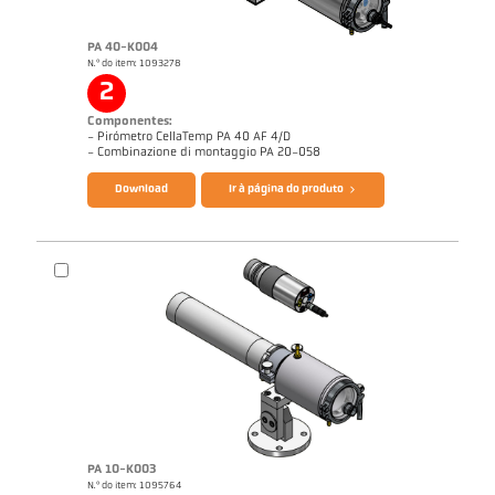
PA 40-K004
N.º do item: 1093278
2
Componentes:
- Pirómetro CellaTemp PA 40 AF 4/D
Catálogo CellaTemp PA
Questionário Pirômetro de radiação
- Combinazione di montaggio PA 20-058
Download
Ir à página do produto
PA 10-K003
N.º do item: 1095764
Nota de aplicação Laminação
Desenho PA 40-K004