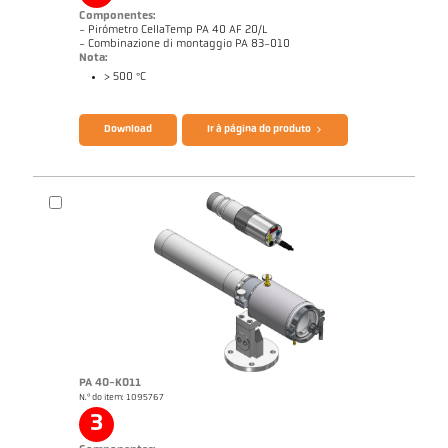
Componentes:
- Pirómetro CellaTemp PA 40 AF 20/L
- Combinazione di montaggio PA 83-010
Nota:
> 500 °C
Catálogo CellaTemp PA
Questionário Pirômetro de radiação
Download
Ir à página do produto
PA 40-K011
N.º do item: 1095767
Nota de aplicação Laminação
Desenho PA 40-K010
3