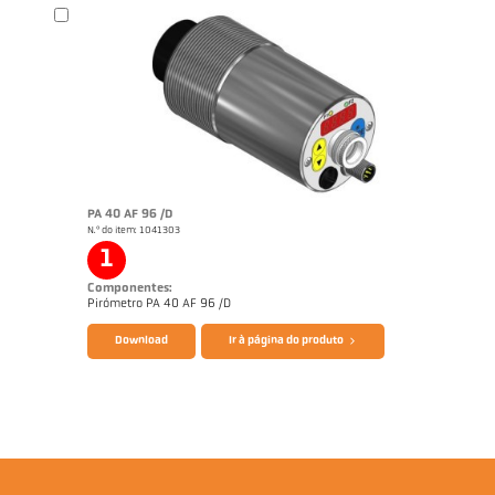
Catálogo CellaTemp PA
Questionário Pirômetro de radiação
PA 40 AF 96 /D
N.º do item: 1041303
1
Componentes:
Pirómetro PA 40 AF 96 /D
Download
Ir à página do produto
Catálogo CellaTemp PA
Questionário Pirômetro de radiação