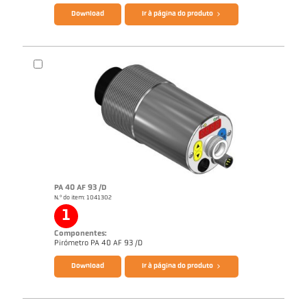
Download
Ir à página do produto
Catálogo CellaTemp PA
Questionário Pirômetro de radiação
PA 40 AF 93 /D
N.º do item: 1041302
1
Componentes:
Pirómetro PA 40 AF 93 /D
Download
Ir à página do produto