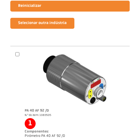
Reinicializar
Selecionar outra indústria
PA 40 AF 92 /D
N.º do item: 1083505
1
Componentes:
Pirómetro PA 40 AF 92 /D