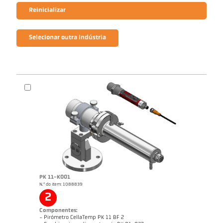
Reinicializar
Selecionar outra indústria
PK 11-K001
N.º do item: 1088839
2
Componentes:
- Pirómetro CellaTemp PK 11 BF 2