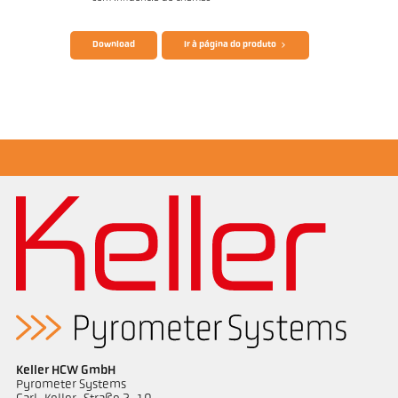
Catálogo CellaTemp PK PKF PKL
Questionário Pirômetro de radiação
Download
Ir à página do produto
Desenho PK 51-K001
Keller HCW GmbH
Pyrometer Systems