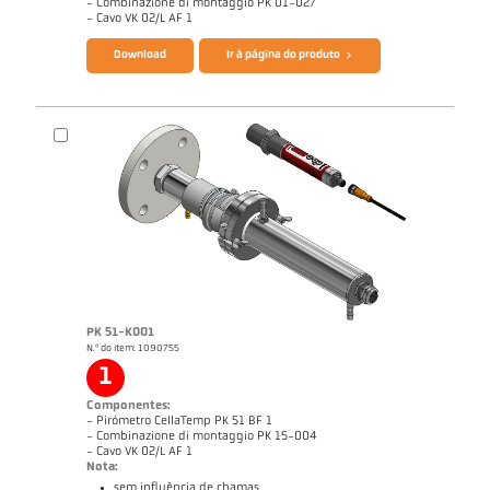
- Combinazione di montaggio PK 01-027
Catálogo CellaTemp PK PKF PKL
Questionário Pirômetro de radiação
- Cavo VK 02/L AF 1
Download
Ir à página do produto
PK 51-K001
N.º do item: 1090755
Desenho PK 11-K001
1
Componentes:
- Pirómetro CellaTemp PK 51 BF 1
- Combinazione di montaggio PK 15-004
- Cavo VK 02/L AF 1
Nota:
sem influência de chamas