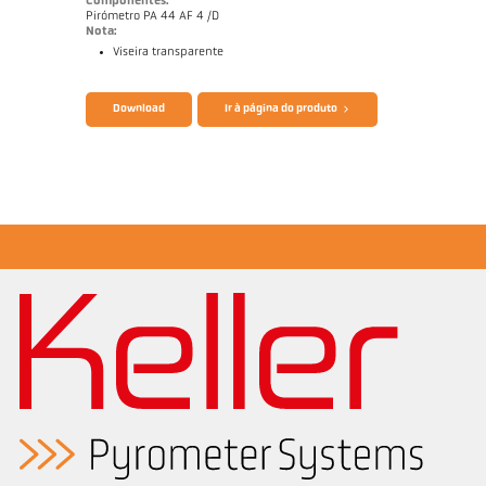
Componentes:
Pirómetro PA 44 AF 4 /D
Nota:
Viseira transparente
Catálogo CellaTemp PA
Questionário Pirômetro de radiação
Download
Ir à página do produto
Nota de aplicação Semiconductor industry