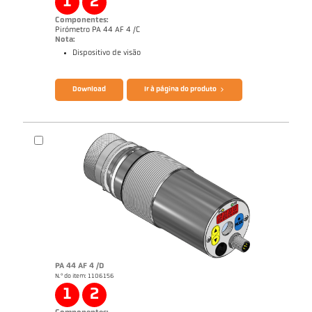
1
2
Componentes:
Pirómetro PA 44 AF 4 /C
Nota:
Dispositivo de visão
Catálogo CellaTemp PA
Questionário Pirômetro de radiação
Download
Ir à página do produto
PA 44 AF 4 /D
N.º do item: 1106156
Nota de aplicação Semiconductor industry
1
2