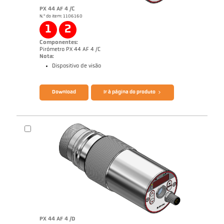
PX 44 AF 4 /C
N.º do item: 1106160
1
2
Componentes:
Pirómetro PX 44 AF 4 /C
Nota:
Dispositivo de visão
Catálogo CellaTemp PX
Questionário Pirômetro de radiação
Download
Ir à página do produto
PX 44 AF 4 /D