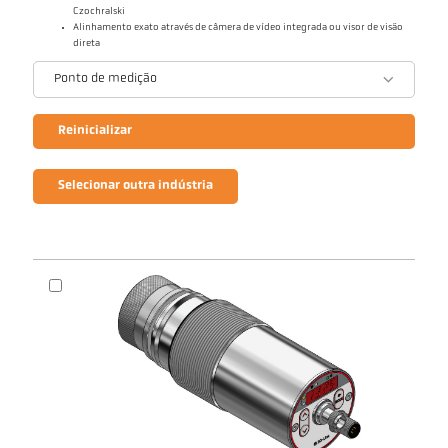
Czochralski
Alinhamento exato através de câmera de vídeo integrada ou visor de visão
direta
Ponto de medição
Reinicializar
Selecionar outra indústria