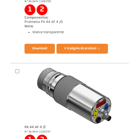
N.º do item: 1106159
Nota de aplicação Semiconductor industry
1
2
Componentes:
Pirómetro PX 44 AF 4 /D
Nota:
Viseira transparente
Catálogo CellaTemp PX
Questionário Pirômetro de radiação
Download
Ir à página do produto
PA 44 AF 4 /C
N.º do item: 1106157
Nota de aplicação Semiconductor industry