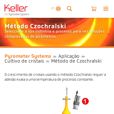
PT
Método Czochralski
Seleccione a sua indústria e processo para ver soluções
comprovadas de pirómetros.
Pyrometer Systems
Aplicação
Cultivo de cristais
Método de Czochralski
O crescimento de cristais usando o método Czochralski requer a
adesão exata a uma temperatura de processo constante.