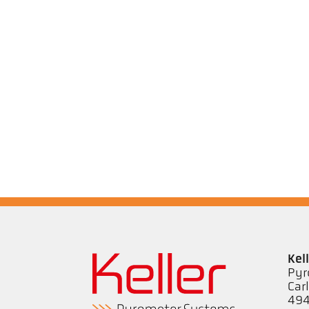
Kel
Pyr
Car
494