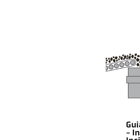
Gui
- I