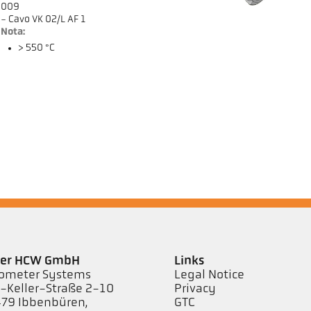
009
- Cavo VK 02/L AF 1
Nota:
> 550 °C
ler HCW GmbH
Links
ometer Systems
Legal Notice
l-Keller-Straße 2-10
Privacy
79 Ibbenbüren,
GTC