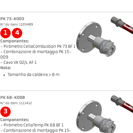
PK 73-K003
N.º do item: 1103489
1
4
Componentes:
- Pirómetro CellaCombustion PK 73 BF 1
- Combinazione di montaggio PK 15-
009
- Cavo VK 02/L AF 1
Nota:
Tamanho da caldeira > 8 m
PK 68-K008
N.º do item: 1111412
3
Componentes:
- Pirómetro CellaTemp PK 68 BF 1
- Combinazione di montaggio PK 15-