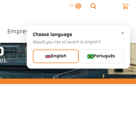
PT
Empresa
Contacto
×
Choose language
Would you like to switch to English?
o
English
Português
os.