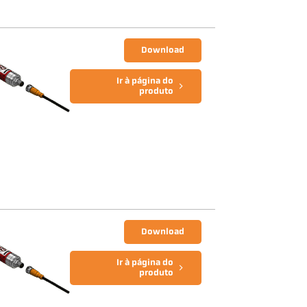
Download
Ir à página do
produto
Download
Ir à página do
produto