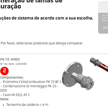
ineração de lamas de
uração
Este ví
uções de sistema de acordo com a sua escolha.
dados s
informa
Sol
Por favor, selecionar produtos que deseja comparar.
PK 72-K003
N.º do item: 1103493
2
Componentes:
- Pirómetro CellaCombustion PK 72 BF 1
- Combinazione di montaggio PK 15-
009
- Cavo VK 02/L AF 1
Nota:
Tamanho da caldeira < 4 m