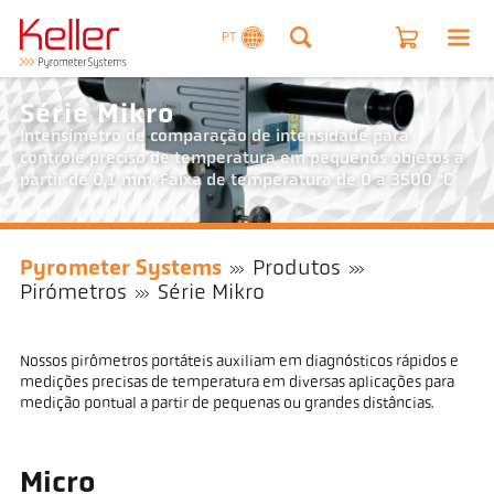
PT
Série Mikro
Intensímetro de comparação de intensidade para
controle preciso de temperatura em pequenos objetos a
partir de 0,1 mm. Faixa de temperatura de 0 a 3500 °C
Pyrometer Systems
Produtos
Pirómetros
Série Mikro
Nossos pirômetros portáteis auxiliam em diagnósticos rápidos e
medições precisas de temperatura em diversas aplicações para
medição pontual a partir de pequenas ou grandes distâncias.
Micro