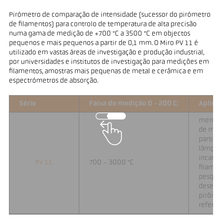
Pirómetro de comparação de intensidade (sucessor do pirómetro
de filamentos) para controlo de temperatura de alta precisão
numa gama de medição de +700 °C a 3500 °C em objectos
pequenos e mais pequenos a partir de 0,1 mm. O Miro PV 11 é
utilizado em vastas áreas de investigação e produção industrial,
por universidades e institutos de investigação para medições em
filamentos, amostras mais pequenas de metal e cerâmica e em
espectrómetros de absorção.
Série
Faixa de medição 0 - 200 C:
Aplica
menore
de med
partir 
lâmpad
incande
PV 11
700 - 3000 °C
filamen
pesquis
desenv
pirôme
referên