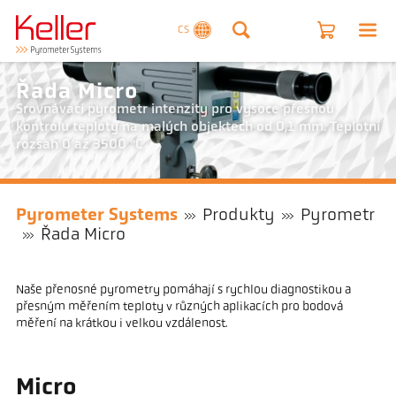
CS
Řada Micro
Srovnávací pyrometr intenzity pro vysoce přesnou
kontrolu teploty na malých objektech od 0,1 mm. Teplotní
rozsah 0 až 3500 °C
Pyrometer Systems
Produkty
Pyrometr
Řada Micro
Naše přenosné pyrometry pomáhají s rychlou diagnostikou a
přesným měřením teploty v různých aplikacích pro bodová
měření na krátkou i velkou vzdálenost.
Micro