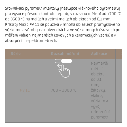
Srovnávací pyrometr intenzity (nástupce vláknového pyrometru)
pro vysoce přesnou kontrolu teploty v rozsahu měření od +700 °C
do 3500 °C na malých a velmi malých objektech od 0,1 mm.
Přístroj Micro PV 11 se používá v mnoha oblastech průmyslového
výzkumu a výroby, na univerzitách a ve výzkumných ústavech pro
měření vláken, nejmenších kovových a keramických vzorků a v
absorpčních spektrometrech.
Série
Rozsah měření
Aplikace
Za
Nejmenší
měřicí
objekty
od 0.1
mm,
PV 11
700 - 3000 °C
žárovky,
1 
vlákna,
výzkum a
vývoj,
referenční
pyrometr