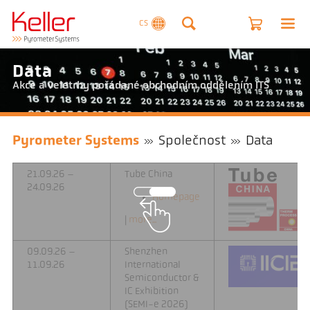
CS
Data
Akce a veletrhy pořádané obchodním oddělením ITS
Pyrometer Systems
Společnost
Data
21.09.26 –
Tube China
24.09.26
Homepage
|
more...
09.09.26 –
Shenzhen
11.09.26
International
Semiconductor &
IC Exhibition
(SEMI-e 2026)