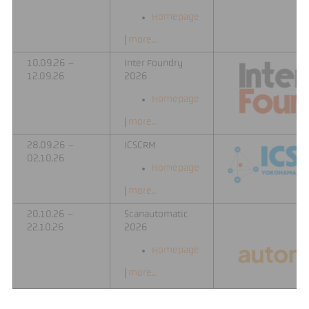
Homepage
|
more...
10.09.26 –
Inter Foundry
12.09.26
2026
Homepage
|
more...
28.09.26 –
ICSCRM
02.10.26
Homepage
|
more...
20.10.26 –
Scanautomatic
22.10.26
2026
Homepage
|
more...