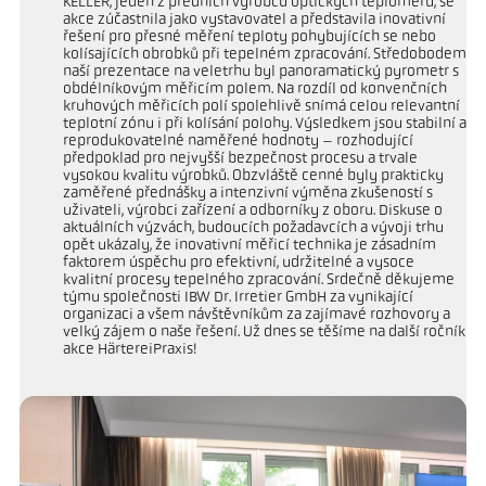
KELLER, jeden z předních výrobců optických teploměrů, se
akce zúčastnila jako vystavovatel a představila inovativní
řešení pro přesné měření teploty pohybujících se nebo
kolísajících obrobků při tepelném zpracování. Středobodem
naší prezentace na veletrhu byl panoramatický pyrometr s
obdélníkovým měřicím polem. Na rozdíl od konvenčních
kruhových měřicích polí spolehlivě snímá celou relevantní
teplotní zónu i při kolísání polohy. Výsledkem jsou stabilní a
reprodukovatelné naměřené hodnoty – rozhodující
předpoklad pro nejvyšší bezpečnost procesu a trvale
vysokou kvalitu výrobků. Obzvláště cenné byly prakticky
zaměřené přednášky a intenzivní výměna zkušeností s
uživateli, výrobci zařízení a odborníky z oboru. Diskuse o
aktuálních výzvách, budoucích požadavcích a vývoji trhu
opět ukázaly, že inovativní měřicí technika je zásadním
faktorem úspěchu pro efektivní, udržitelné a vysoce
kvalitní procesy tepelného zpracování. Srdečně děkujeme
týmu společnosti IBW Dr. Irretier GmbH za vynikající
organizaci a všem návštěvníkům za zajímavé rozhovory a
velký zájem o naše řešení. Už dnes se těšíme na další ročník
akce HärtereiPraxis!