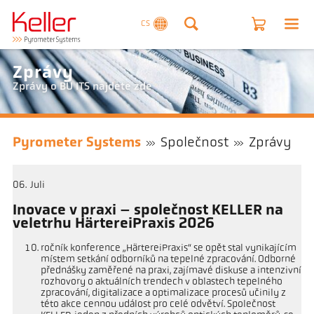
CS
Zprávy
Zprávy o BU ITS najdete zde
Pyrometer Systems
Společnost
Zprávy
06
Juli
Inovace v praxi – společnost KELLER na
veletrhu HärtereiPraxis 2026
ročník konference „HärtereiPraxis“ se opět stal vynikajícím
místem setkání odborníků na tepelné zpracování. Odborné
přednášky zaměřené na praxi, zajímavé diskuse a intenzivní
rozhovory o aktuálních trendech v oblastech tepelného
zpracování, digitalizace a optimalizace procesů učinily z
této akce cennou událost pro celé odvětví. Společnost