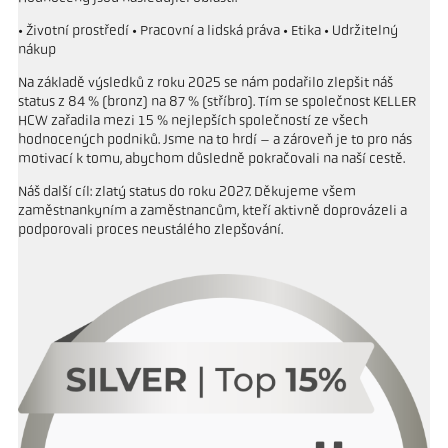
• Životní prostředí • Pracovní a lidská práva • Etika • Udržitelný
nákup
Na základě výsledků z roku 2025 se nám podařilo zlepšit náš
status z 84 % (bronz) na 87 % (stříbro). Tím se společnost KELLER
HCW zařadila mezi 15 % nejlepších společností ze všech
hodnocených podniků. Jsme na to hrdí – a zároveň je to pro nás
motivací k tomu, abychom důsledně pokračovali na naší cestě.
Náš další cíl: zlatý status do roku 2027. Děkujeme všem
zaměstnankyním a zaměstnancům, kteří aktivně doprovázeli a
podporovali proces neustálého zlepšování.