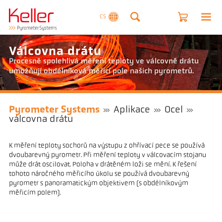
CS
Válcovna drátu
Procesně spolehlivá měření teploty ve válcovně drátu
umožňují obdélníková měřicí pole našich pyrometrů.
Pyrometer Systems
Aplikace
Ocel
válcovna drátu
K měření teploty sochorů na výstupu z ohřívací pece se používá
dvoubarevný pyrometr. Při měření teploty v válcovacím stojanu
může drát oscilovat. Poloha v drátěném loži se mění. K řešení
tohoto náročného měřicího úkolu se používá dvoubarevný
pyrometr s panoramatickým objektivem (s obdélníkovým
měřicím polem).