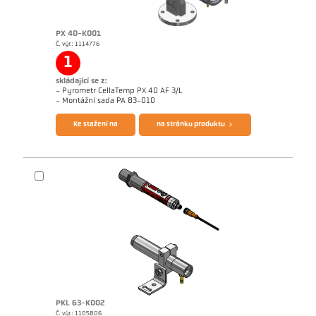
PX 40-K001
Č. výr.: 1114776
Žádostzpráva CellaWire
1
skládající se z:
- Pyrometr CellaTemp PX 40 AF 3/L
Brožura CellaTemp PX
Questionnaire Radiation Pyrometers
- Montážní sada PA 83-010
Ke stažení na
na stránku produktu
PKL 63-K002
Č. výr.: 1105806