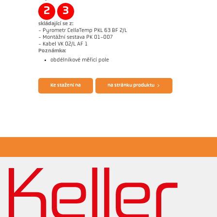
Žádostzpráva CellaWire
Rozměrový výkres PX 40-K001
2
3
skládající se z:
- Pyrometr CellaTemp PKL 63 BF 2/L
- Montážní sestava PK 01-007
- Kabel VK 02/L AF 1
Poznámka:
obdélníkové měřicí pole
Brožura CellaTemp PK PKF PKL
Questionnaire Radiation Pyrometers
Ke stažení na
na stránku produktu