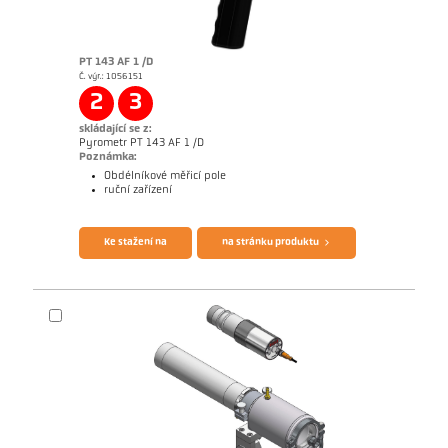
PT 143 AF 1 /D
Č. výr.: 1056151
2
3
skládající se z:
Pyrometr PT 143 AF 1 /D
Poznámka:
Obdélníkové měřicí pole
ruční zařízení
Brožura CellaPort PT
Questionnaire Radiation Pyrometers
Ke stažení na
na stránku produktu