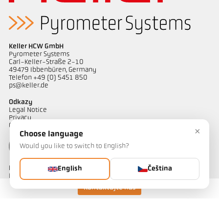
Žádostzpráva CellaWire
Rozměrový výkres PKL 63-K002
Keller HCW GmbH
Pyrometer Systems
Carl-Keller-Straße 2-10
49479 Ibbenbüren, Germany
Telefon +49 (0) 5451 850
ps@keller.de
Odkazy
Legal Notice
Privacy
GTC
×
Choose language
Would you like to switch to English?
Kontakt
English
Čeština
Máte dotazy ohledně našich řešení pro měření teploty? Náš tým
vám bude rád nápomocen.
Kontaktujte nás
Kontaktujte nás