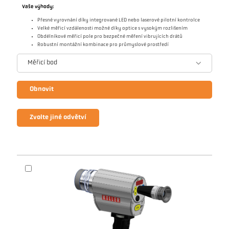
Vaše výhody:
Přesné vyrovnání díky integrované LED nebo laserové pilotní kontrolce
Velké měřicí vzdálenosti možné díky optice s vysokým rozlišením
Obdélníkové měřicí pole pro bezpečné měření vibrujících drátů
Robustní montážní kombinace pro průmyslové prostředí
Měřicí bod
Obnovit
Zvolte jiné odvětví