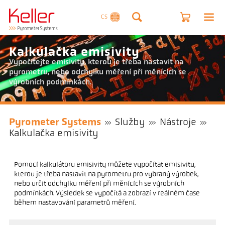
CS
Kalkulačka emisivity
Vypočítejte emisivitu, kterou je třeba nastavit na
pyrometru, nebo odchylku měření při měnících se
výrobních podmínkách.
Pyrometer Systems
Služby
Nástroje
Kalkulačka emisivity
Pomocí kalkulátoru emisivity můžete vypočítat emisivitu,
kterou je třeba nastavit na pyrometru pro vybraný výrobek,
nebo určit odchylku měření při měnících se výrobních
podmínkách. Výsledek se vypočítá a zobrazí v reálném čase
během nastavování parametrů měření.