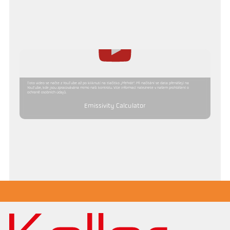
Toto video se načte z YouTube až po kliknutí na tlačítko „Přehrát“. Při načítání se data přenášejí na
YouTube, kde jsou zpracovávána mimo naši kontrolu. Více informací naleznete v našem prohlášení o
ochraně osobních údajů.
Emissivity Calculator