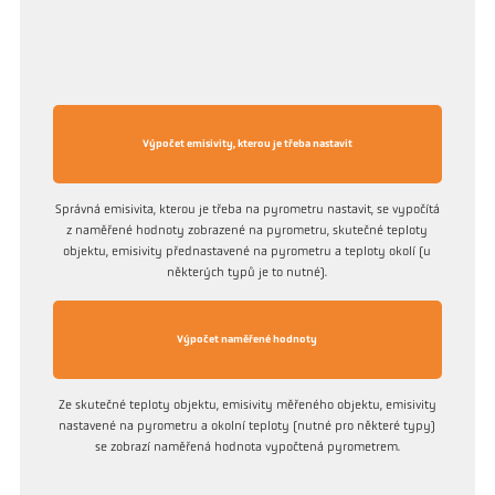
Výpočet emisivity, kterou je třeba nastavit
Správná emisivita, kterou je třeba na pyrometru nastavit, se vypočítá
z naměřené hodnoty zobrazené na pyrometru, skutečné teploty
objektu, emisivity přednastavené na pyrometru a teploty okolí (u
některých typů je to nutné).
Výpočet naměřené hodnoty
Ze skutečné teploty objektu, emisivity měřeného objektu, emisivity
nastavené na pyrometru a okolní teploty (nutné pro některé typy)
se zobrazí naměřená hodnota vypočtená pyrometrem.