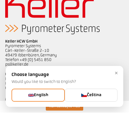
Keller HCW GmbH
Pyrometer Systems
Carl-Keller-Straße 2-10
49479 Ibbenbüren, Germany
Telefon +49 (0) 5451 850
ps@keller.de
×
Odkazy
Choose language
Legal Notice
Would you like to switch to English?
Privacy
GTC
English
Čeština
Kontaktujte nás
Kontakt
Máte dotazy ohledně našich řešení pro měření teploty? Náš tým
vám bude rád nápomocen.