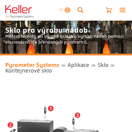
CS
Sklo pro výrobu nádob
Měření teploty při výrobě skla pro výrobu nádob pomocí
stacionárních a přenosných pyrometrů.
Pyrometer Systems
Aplikace
Sklo
Kontejnerové sklo