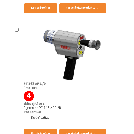
Ke stažení na
na stránku produktu
PT 143 AF 1 /D
Č. výr.: 1056151
Žádostzpráva Glass
Rozměrový výkres PA 43-K001
4
skládající se z:
Pyrometr PT 143 AF 1 /D
Poznámka:
Ruční zařízení
Brožura CellaPort PT
Questionnaire Radiation Pyrometers
Ke stažení na
na stránku produktu