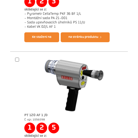
1
2
3
skládající se z:
- Pyrometr CellaTemp PKF 36 BF 1/L
- Montážní sada PA 21-001
- Sada upevňovacích úhelníků PS 11/U
Brožura CellaTemp PK PKF PKL
Questionnaire Radiation Pyrometers
- Kabel VK 02/L AF 1
Ke stažení na
na stránku produktu
PT 120 AF 1 /D
Č. výr.: 1056098
Žádostzpráva Glass
Rozměrový výkres PKF 36-K001
1
2
5
skládající se z: