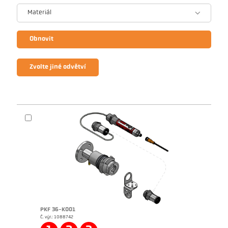
Materiál
Obnovit
Zvolte jiné odvětví
PKF 36-K001
Č. výr.: 1088742