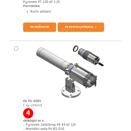
Pyrometr PT 120 AF 1 /D
Poznámka:
Ruční zařízení
Brožura CellaPort PT
Questionnaire Radiation Pyrometers
Ke stažení na
na stránku produktu
PA 43-K001
Č. výr.: 1095118
Žádostzpráva Glass
4
skládající se z:
- Pyrometr CellaTemp PA 43 AF 1/D
Brožura CellaTemp PA
Questionnaire Radiation Pyrometers
- Montážní sada PA 83-010