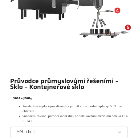
Průvodce průmyslovými řešeními -
Sklo - Kontejnerové sklo
Vaše výhody:
Konstrukce s optickými vlákny lze použít až do okolní teploty 250 °C bez
chlazení
Snadné vyrovnání pomocí kapek díky obdélníkovému měřicímu poli PA 43 a
PT 143
Měřicí bod