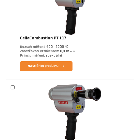
CellaCombustion PT 117
Rozsah měření:
400 -2000 °C
Zaostřovací vzdálenost:
0,8 m - ∞
Princip měření:
spektrální
Na stránku produktu