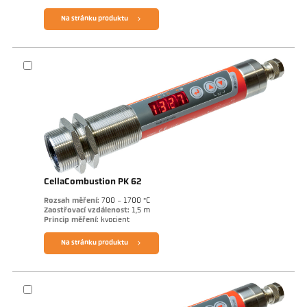
Na stránku produktu
CellaCombustion PK 62
Rozsah měření:
700 - 1700 °C
Zaostřovací vzdálenost:
1,5 m
Princip měření:
kvocient
Na stránku produktu