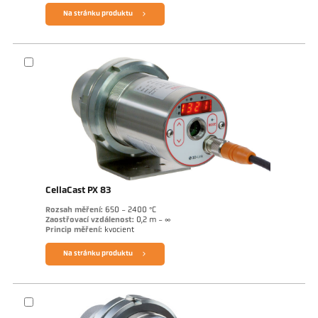
Na stránku produktu
CellaCast PX 83
Rozsah měření:
650 - 2400 °C
Zaostřovací vzdálenost:
0,2 m - ∞
Princip měření:
kvocient
Na stránku produktu