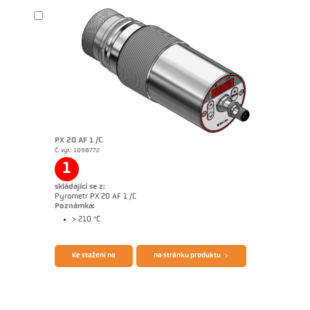
Brožura CellaTemp PX
Questionnaire Radiation Pyrometers
PX 20 AF 1 /C
Č. výr.: 1098772
1
skládající se z:
Pyrometr PX 20 AF 1 /C
Poznámka:
> 210 °C
Ke stažení na
na stránku produktu