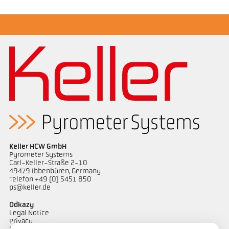
Brožura CellaTemp PX
Questionnaire Radiation Pyrometers
Keller HCW GmbH
Pyrometer Systems
Carl-Keller-Straße 2-10
49479 Ibbenbüren, Germany
Telefon +49 (0) 5451 850
ps@keller.de
Odkazy
Legal Notice
Privacy