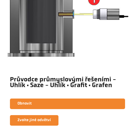
Průvodce průmyslovými řešeními -
Uhlík · Saze - Uhlík · Grafit · Grafen
Obnovit
Zvolte jiné odvětví