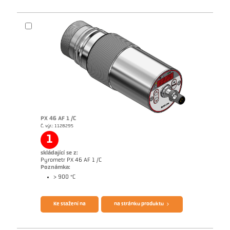
PX 46 AF 1 /C
Č. výr.: 1128295
1
skládající se z:
Pyrometr PX 46 AF 1 /C
Poznámka:
> 900 °C
Ke stažení na
na stránku produktu