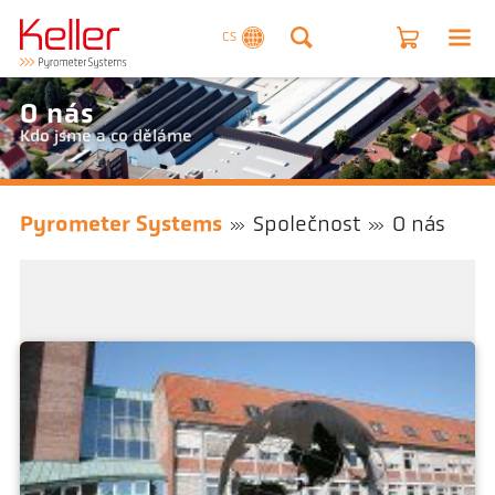
CS
O nás
Kdo jsme a co děláme
Pyrometer Systems
Společnost
O nás