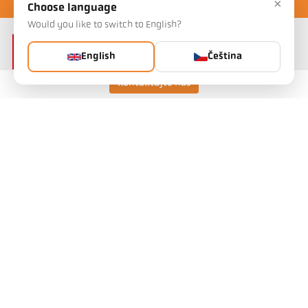
×
Choose language
Would you like to switch to English?
English
Čeština
Kontaktujte nás
Keller HCW GmbH
Pyrometer Systems
Carl-Keller-Straße 2-10
49479 Ibbenbüren, Germany
Telefon +49 (0) 5451 850
ps@keller.de
Odkazy
Legal Notice
Privacy
GTC