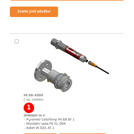
Zvolte jiné odvětví
PK 68-K004
Č. výr.: 1099901
1
skládající se z:
- Pyrometr CellaTemp PK 68 BF 1
- Montážní sada PK 21-004
Brožura CellaTemp PK PKF PKL
Questionnaire Radiation Pyrometers
- Kabel VK 02/L AF 1