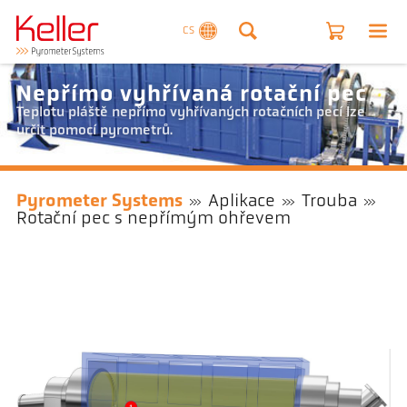
CS
Nepřímo vyhřívaná rotační pec
Teplotu pláště nepřímo vyhřívaných rotačních pecí lze
určit pomocí pyrometrů.
Pyrometer Systems
Aplikace
Trouba
Rotační pec s nepřímým ohřevem