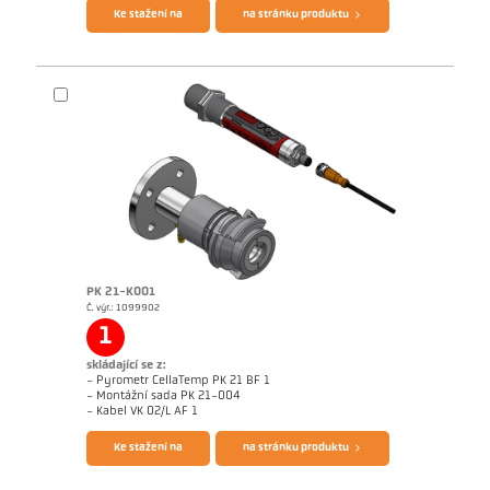
Ke stažení na
na stránku produktu
PK 21-K001
Č. výr.: 1099902
Rozměrový výkres PK 68-K004
1
skládající se z:
- Pyrometr CellaTemp PK 21 BF 1
- Montážní sada PK 21-004
Brožura CellaTemp PK PKF PKL
Questionnaire Radiation Pyrometers
- Kabel VK 02/L AF 1
Ke stažení na
na stránku produktu