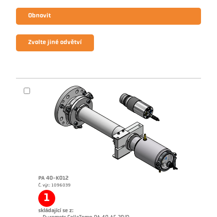
Obnovit
Zvolte jiné odvětví
PA 40-K012
Č. výr.: 1096039
1
skládající se z: