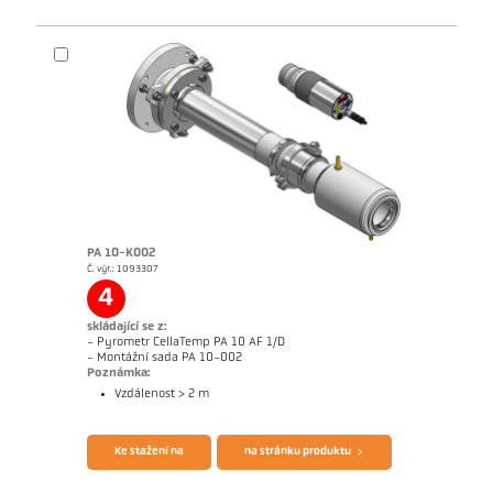
PA 10-K002
Č. výr.: 1093307
Rozměrový výkres PK 11-K003
4
skládající se z:
- Pyrometr CellaTemp PA 10 AF 1/D
- Montážní sada PA 10-002
Poznámka:
Vzdálenost > 2 m
Brožura CellaTemp PA
Questionnaire Radiation Pyrometers
Ke stažení na
na stránku produktu