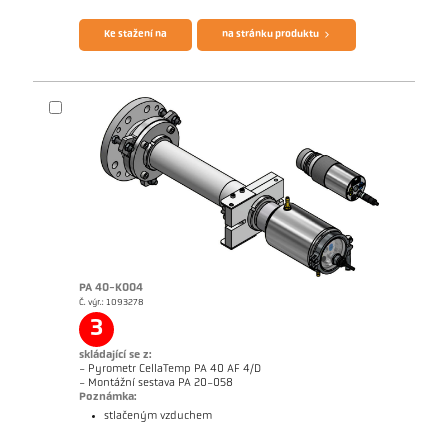
Ke stažení na
na stránku produktu
PA 40-K004
Č. výr.: 1093278
Rozměrový výkres PA 10-K001
3
skládající se z:
- Pyrometr CellaTemp PA 40 AF 4/D
- Montážní sestava PA 20-058
Poznámka:
stlačeným vzduchem
Brožura CellaTemp PA
Questionnaire Radiation Pyrometers