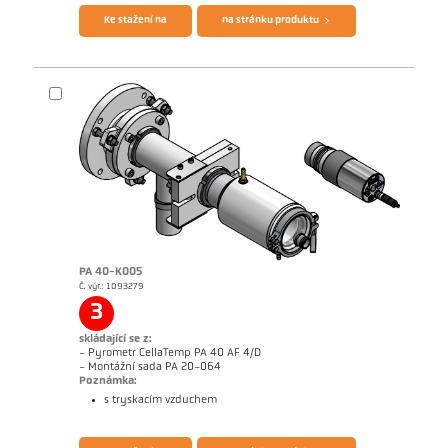
Ke stažení na
na stránku produktu
PA 40-K005
Č. výr.: 1093279
Rozměrový výkres PA 40-K004
3
skládající se z:
- Pyrometr CellaTemp PA 40 AF 4/D
- Montážní sada PA 20-064
Poznámka:
s tryskacím vzduchem
Brožura CellaTemp PA
Questionnaire Radiation Pyrometers