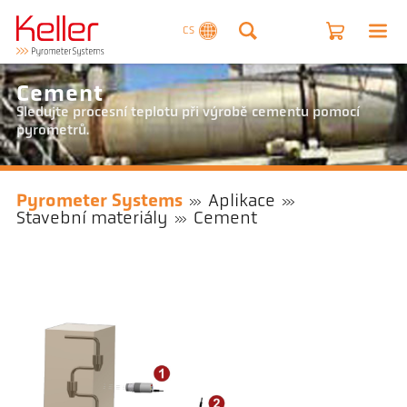
CS
Cement
Sledujte procesní teplotu při výrobě cementu pomocí
pyrometrů.
Pyrometer Systems
Aplikace
Stavební materiály
Cement