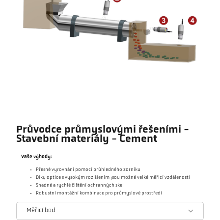
Průvodce průmyslovými řešeními -
Stavební materiály - Cement
Vaše výhody:
Přesné vyrovnání pomocí průhledného zorníku
Díky optice s vysokým rozlišením jsou možné velké měřicí vzdálenosti
Snadné a rychlé čištění ochranných skel
Robustní montážní kombinace pro průmyslové prostředí
Měřicí bod