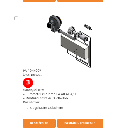
PA 40-K007
Č. výr.: 1093281
Rozměrový výkres PA 40-K006
3
skládající se z:
- Pyrometr CellaTemp PA 40 AF 4/D
- Montážní sestava PA 20-066
Poznámka:
s tryskacím vzduchem
Brožura CellaTemp PA
Questionnaire Radiation Pyrometers
Ke stažení na
na stránku produktu