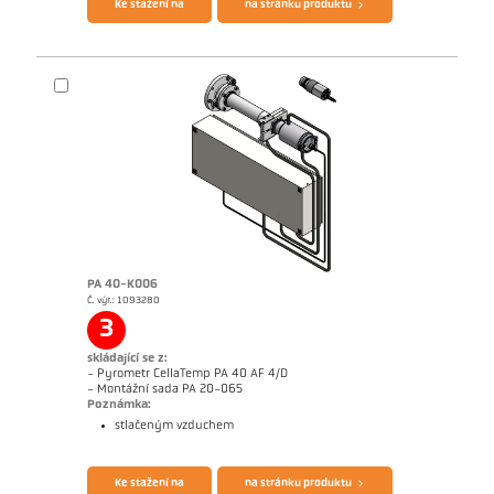
Ke stažení na
na stránku produktu
PA 40-K006
Č. výr.: 1093280
Rozměrový výkres PA 40-K005
3
skládající se z:
- Pyrometr CellaTemp PA 40 AF 4/D
- Montážní sada PA 20-065
Poznámka:
stlačeným vzduchem
Brožura CellaTemp PA
Questionnaire Radiation Pyrometers
Ke stažení na
na stránku produktu