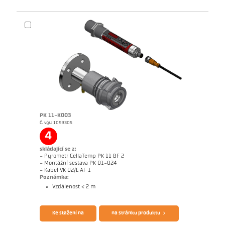
PK 11-K003
Č. výr.: 1093305
Rozměrový výkres PA 40-K007
4
skládající se z:
- Pyrometr CellaTemp PK 11 BF 2
- Montážní sestava PK 01-024
- Kabel VK 02/L AF 1
Poznámka:
Vzdálenost < 2 m
Brožura CellaTemp PK PKF PKL
Questionnaire Radiation Pyrometers
Ke stažení na
na stránku produktu