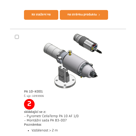
Brožura CellaTemp PK PKF PKL
Questionnaire Radiation Pyrometers
Ke stažení na
na stránku produktu
PA 10-K001
Č. výr.: 1093306
Rozměrový výkres PK 11-K002
2
skládající se z:
- Pyrometr CellaTemp PA 10 AF 1/D
- Montážní sada PA 83-007
Poznámka:
Vzdálenost > 2 m
Brožura CellaTemp PA
Questionnaire Radiation Pyrometers