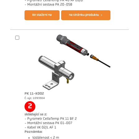
- Pyrometr CellaTemp PA 40 AF 20/D
Brožura CellaTemp PA
Questionnaire Radiation Pyrometers
- Montážní sestava PA 20-058
Ke stažení na
na stránku produktu
PK 11-K002
Č. výr.: 1093304
Rozměrový výkres PA 40-K012
2
skládající se z:
- Pyrometr CellaTemp PK 11 BF 2
- Montážní sestava PK 01-007
- Kabel VK 02/L AF 1
Poznámka:
Vzdálenost < 2 m