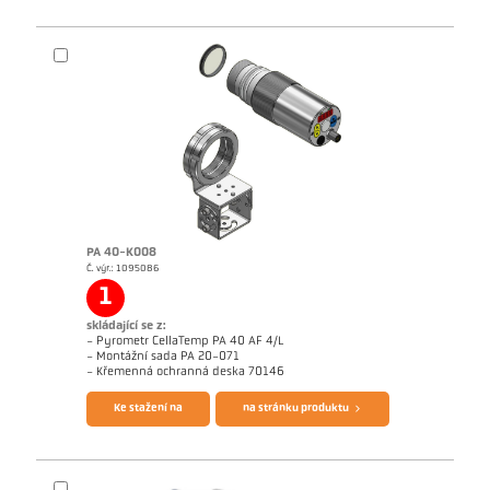
PA 40-K008
Č. výr.: 1095086
1
skládající se z:
- Pyrometr CellaTemp PA 40 AF 4/L
- Montážní sada PA 20-071
- Křemenná ochranná deska 70146
Ke stažení na
na stránku produktu