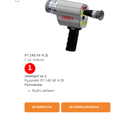
Brožura CellaTemp PA
Rozměrový výkres PA 40-K008
PT 140 AF 4 /D
Č. výr.: 1056141
1
skládající se z:
Pyrometr PT 140 AF 4 /D
Poznámka:
Ruční zařízení
Ke stažení na
na stránku produktu