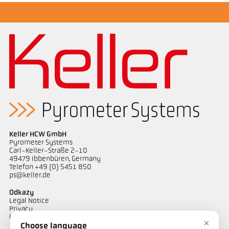
Brožura CellaPort PT
Keller HCW GmbH
Pyrometer Systems
Carl-Keller-Straße 2-10
49479 Ibbenbüren, Germany
Telefon +49 (0) 5451 850
ps@keller.de
Odkazy
Legal Notice
Privacy
GTC
×
Choose language