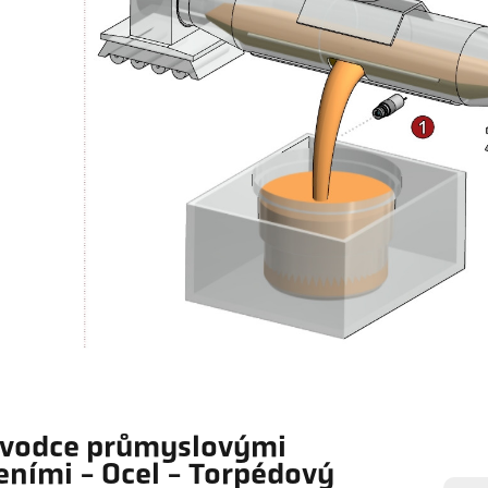
vodce průmyslovými
eními - Ocel - Torpédový