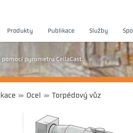
Produkty
Publikace
Služby
Spo
t pomocí pyrometru CellaCast.
ikace
Ocel
Torpédový vůz