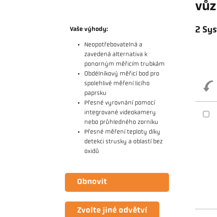
vůz
2 Sys
Vaše výhody:
Neopotřebovatelná a
zavedená alternativa k
ponorným měřicím trubkám
Obdélníkový měřicí bod pro
spolehlivé měření licího
paprsku
Přesné vyrovnání pomocí
integrované videokamery
nebo průhledného zorníku
Přesné měření teploty díky
detekci strusky a oblastí bez
oxidů
Obnovit
Zvolte jiné odvětví