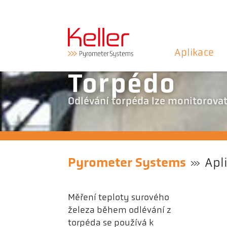
Aplikace
Torpédo
Odlévání torpéda lze monitorova
Pyrometer Systems
Apl
Měření teploty surového
železa během odlévání z
torpéda se používá k