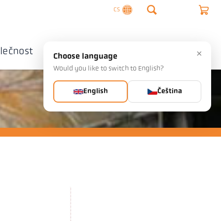
CS
lečnost
Kontaktujte nás
×
Choose language
Would you like to switch to English?
English
Čeština