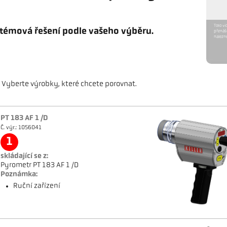
Toto vi
témová řešení podle vašeho výběru.
přenáše
nalezne
Vyberte výrobky, které chcete porovnat.
PT 183 AF 1 /D
Č. výr.: 1056041
1
skládající se z:
Pyrometr PT 183 AF 1 /D
Poznámka:
Ruční zařízení