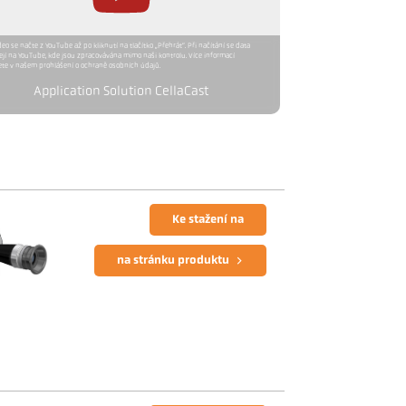
deo se načte z YouTube až po kliknutí na tlačítko „Přehrát“. Při načítání se data
jí na YouTube, kde jsou zpracovávána mimo naši kontrolu. Více informací
te v našem prohlášení o ochraně osobních údajů.
Application Solution CellaCast
Ke stažení na
na stránku produktu