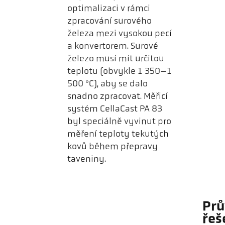
optimalizaci v rámci
zpracování surového
železa mezi vysokou pecí
a konvertorem. Surové
železo musí mít určitou
teplotu (obvykle 1 350–1
500 °C), aby se dalo
snadno zpracovat. Měřicí
systém CellaCast PA 83
byl speciálně vyvinut pro
měření teploty tekutých
kovů během přepravy
taveniny.
Prů
řeš