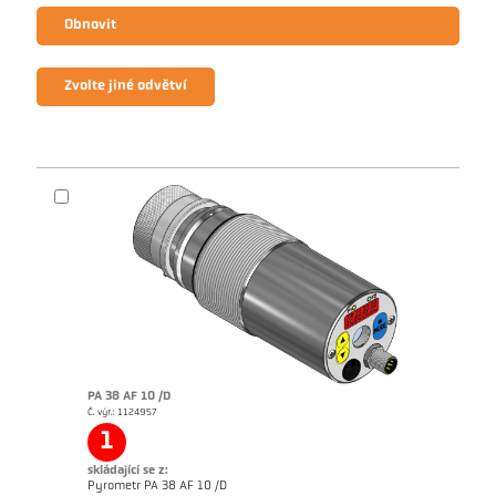
Obnovit
Zvolte jiné odvětví
PA 38 AF 10 /D
Č. výr.: 1124957
1
skládající se z:
Brožura CellaTemp PA
Questionnaire Radiation Pyrometers
Pyrometr PA 38 AF 10 /D