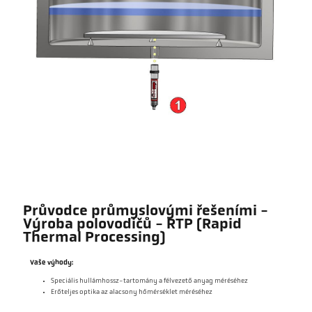
Průvodce průmyslovými řešeními -
Výroba polovodičů - RTP (Rapid
Thermal Processing)
Vaše výhody:
Speciális hullámhossz-tartomány a félvezető anyag méréséhez
Erőteljes optika az alacsony hőmérséklet méréséhez