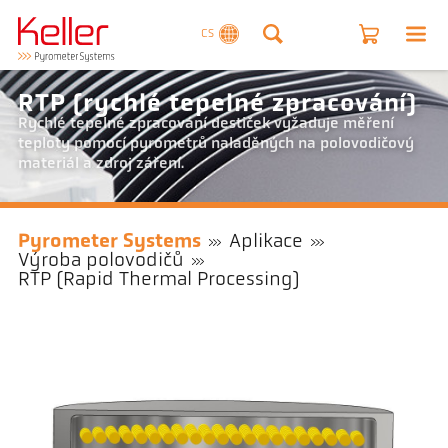
CS
RTP (rychlé tepelné zpracování)
Rychlé tepelné zpracování destiček vyžaduje měření
teploty pomocí pyrometrů naladěných na polovodičový
materiál a zdroj záření.
Pyrometer Systems
Aplikace
Výroba polovodičů
RTP (Rapid Thermal Processing)