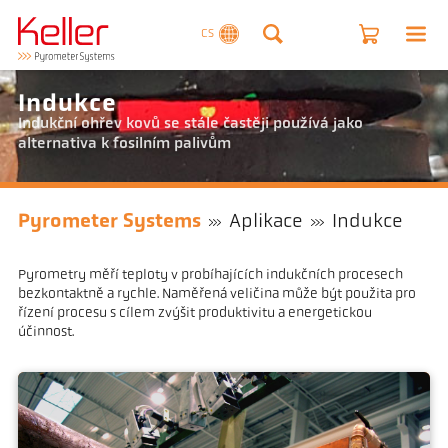
CS
Indukce
Indukční ohřev kovů se stále častěji používá jako
alternativa k fosilním palivům
Pyrometer Systems
Aplikace
Indukce
Pyrometry měří teploty v probíhajících indukčních procesech
bezkontaktně a rychle. Naměřená veličina může být použita pro
řízení procesu s cílem zvýšit produktivitu a energetickou
účinnost.