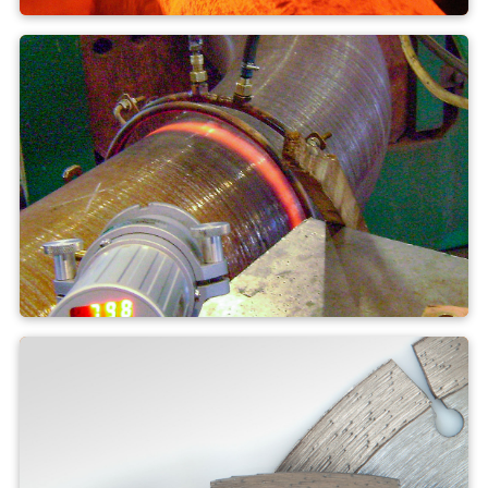
Kalení + popouštění
Ohýbání trubek