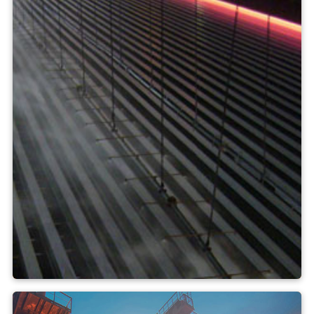
Chladicí lože válcovny