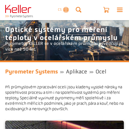
CS
Optické systémy pro měření
teploty v ocelářském průmyslu
Pyrometry KELLER se v ocelářském průmyslu osvědčují již
více než 50 let.
Pyrometer Systems
Aplikace
Ocel
Při průmyslovém zpracování oceli jsou kladeny vysoké nároky na
spolehlivost procesu a tím i na spolehlivost systémů pro měření
teploty. Speciálně vyvinuté pyrometry měří spolehlivě i za
extrémních měřicích podmínek, jako je prach, pára a kouř, nebo na
oxidovaných a nerovných površích.