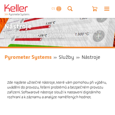
CS
Nástroje
Vypočítejte emisivitu a průměr měřicího pole nebo si
stáhněte náš software CellaView.
Pyrometer Systems
Služby
Nástroje
Zde najdete užitečné nástroje, které vám pomohou při výběru,
uvádění do provozu, řešení problémů a bezpečném provozu
zařízení. Softwarové nástroje slouží k nastavení digitálního
rozhraní a k záznamu a analýze naměřených hodnot.