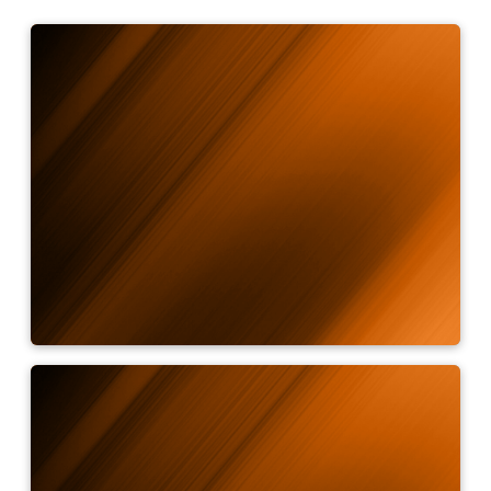
Kalkulačka měřicího pole