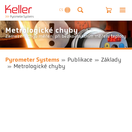
CS
Metrologické chyby
Zamezení chyb měření při bezkontaktním měření teploty
Pyrometer Systems
Publikace
Základy
Metrologické chyby