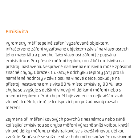
Emisivita
Pyrometry měří tepelné záření vyzařované objektem.
Infračervené záření vyzařované objektem závisí na vlastnostech
jeho materiálu a povrchu. Tato vlastnost záření je popsána
emisivitou ε. Pro přesné měření teploty musí být emisivita na
přístroji nastavena. Nesprávně nastavená emisivita může způsobit
značné chyby. Obrázek 1 ukazuje odchylku teploty (ΔT) pro tři
naměřené hodnoty v závislosti na vlnové délce, pokud je na
přístroji nastavena emisivita 80 % místo emisivity 90 %. Tato
chyba se zvyšuje s delšími vlnovými délkami měření nebo s
rostoucí teplotou. Proto by měl být zvolen co nejkratší rozsah
vlnových délek, který je k dispozici pro požadovaný rozsah
měření.
Zejména při měření kovových povrchů s neznámou nebo silně
kolísající emisivitou se chyba měření výrazně sníží volbou kratší
vlnové délky měření. Emisivita kovů se s kratší vlnovou délkou
zvyšuje. Současně se snižuje vliv chyby při nesprávném nastavení