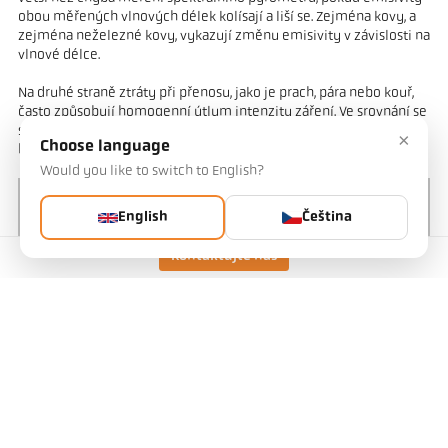
obou měřených vlnových délek kolísají a liší se. Zejména kovy, a
zejména neželezné kovy, vykazují změnu emisivity v závislosti na
vlnové délce.
Na druhé straně ztráty při přenosu, jako je prach, pára nebo kouř,
často způsobují homogenní útlum intenzity záření. Ve srovnání se
spektrálními pyrometry zůstává za těchto podmínek naměřená
×
Choose language
hodnota poměrových pyrometrů konstantní.
Would you like to switch to English?
English
Čeština
Kontaktujte nás
Obr. 3 Předcházení chybám měření způsobeným odraženým zářením pozadí
správným nastavením pyrometru.