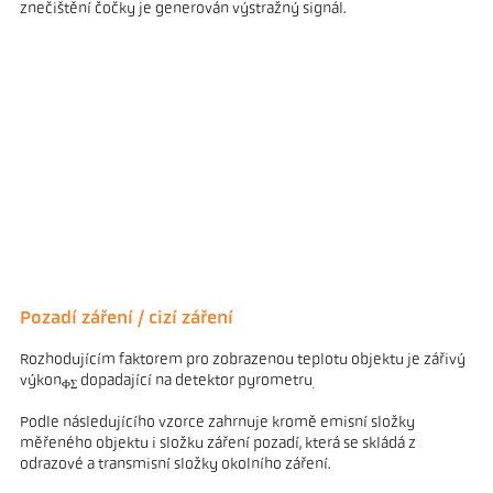
znečištění čočky je generován výstražný signál.
Pozadí záření / cizí záření
Rozhodujícím faktorem pro zobrazenou teplotu objektu je zářivý
výkon
dopadající na detektor pyrometru
ΦΣ
.
Podle následujícího vzorce zahrnuje kromě emisní složky
měřeného objektu i složku záření pozadí, která se skládá z
odrazové a transmisní složky okolního záření.