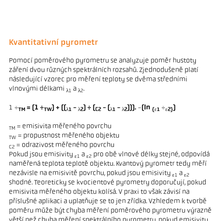
Kvantitativní pyrometr
Pomocí poměrového pyrometru se analyzuje poměr hustoty
záření dvou různých spektrálních rozsahů. Zjednodušeně platí
následující vzorec pro měření teploty se dvěma středními
vlnovými délkami
a
.
λ1
λ2
1 ÷
= (1 ÷
) + ((
-
) ÷ (
- (
-
))).
-
(ln
÷
)
TM
TW
λ1
λ2
C2
λ1
λ2
{ε1
ε2}
= emisivita měřeného povrchu
TM
= propustnost měřeného objektu
TW
= odrazivost měřeného povrchu
C2
Pokud jsou emisivity
a
pro obě vlnové délky stejné, odpovídá
ε1
ε2
naměřená teplota teplotě objektu. Kvantový pyrometr tedy měří
nezávisle na emisivitě povrchu, pokud jsou emisivity
a
ε1
ε2
shodné. Teoreticky se kvocientové pyrometry doporučují, pokud
emisivita měřeného objektu kolísá. V praxi to však závisí na
příslušné aplikaci a uplatňuje se to jen zřídka. Vzhledem k tvorbě
poměru může být chyba měření poměrového pyrometru výrazně
větší než chyba měření spektrálního pyrometru, pokud emisivity