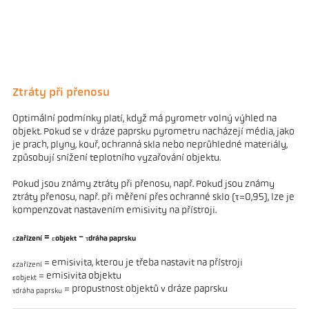
Ztráty při přenosu
Optimální podmínky platí, když má pyrometr volný výhled na
objekt. Pokud se v dráze paprsku pyrometru nacházejí média, jako
je prach, plyny, kouř, ochranná skla nebo neprůhledné materiály,
způsobují snížení teplotního vyzařování objektu.
Pokud jsou známy ztráty při přenosu, např. Pokud jsou známy
ztráty přenosu, např. při měření přes ochranné sklo (τ=0,95), lze je
kompenzovat nastavením emisivity na přístroji.
=
-
εzařízení
εobjekt
τdráha paprsku
= emisivita, kterou je třeba nastavit na přístroji
εzařízení
= emisivita objektu
εobjekt
= propustnost objektů v dráze paprsku
τdráha paprsku