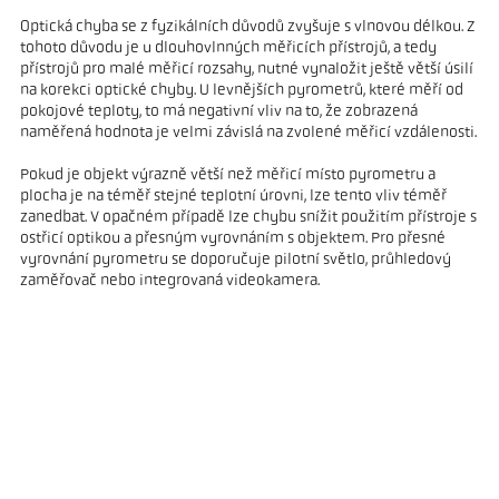
Optická chyba se z fyzikálních důvodů zvyšuje s vlnovou délkou. Z
tohoto důvodu je u dlouhovlnných měřicích přístrojů, a tedy
přístrojů pro malé měřicí rozsahy, nutné vynaložit ještě větší úsilí
na korekci optické chyby. U levnějších pyrometrů, které měří od
pokojové teploty, to má negativní vliv na to, že zobrazená
naměřená hodnota je velmi závislá na zvolené měřicí vzdálenosti.
Pokud je objekt výrazně větší než měřicí místo pyrometru a
plocha je na téměř stejné teplotní úrovni, lze tento vliv téměř
zanedbat. V opačném případě lze chybu snížit použitím přístroje s
ostřicí optikou a přesným vyrovnáním s objektem. Pro přesné
vyrovnání pyrometru se doporučuje pilotní světlo, průhledový
zaměřovač nebo integrovaná videokamera.