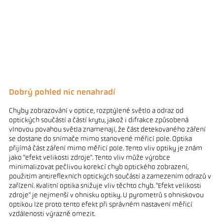
Dobrý pohled nic nenahradí
Chyby zobrazování v optice, rozptýlené světlo a odraz od
optických součástí a částí krytu, jakož i difrakce způsobená
vlnovou povahou světla znamenají, že část detekovaného záření
se dostane do snímače mimo stanovené měřicí pole. Optika
přijímá část záření mimo měřicí pole. Tento vliv optiky je znám
jako "efekt velikosti zdroje". Tento vliv může výrobce
minimalizovat pečlivou korekcí chyb optického zobrazení,
použitím antireflexních optických součástí a zamezením odrazů v
zařízení. Kvalitní optika snižuje vliv těchto chyb. "Efekt velikosti
zdroje" je nejmenší v ohnisku optiky. U pyrometrů s ohniskovou
optikou lze proto tento efekt při správném nastavení měřicí
vzdálenosti výrazně omezit.