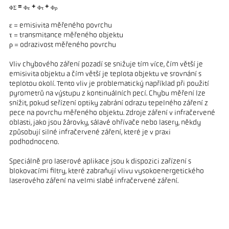
=
+
+
ΦΣ
Φε
Φτ
Φρ
ε = emisivita měřeného povrchu
τ = transmitance měřeného objektu
ρ = odrazivost měřeného povrchu
Vliv chybového záření pozadí se snižuje tím více, čím větší je
emisivita objektu a čím větší je teplota objektu ve srovnání s
teplotou okolí. Tento vliv je problematický například při použití
pyrometrů na výstupu z kontinuálních pecí. Chybu měření lze
snížit, pokud seřízení optiky zabrání odrazu tepelného záření z
pece na povrchu měřeného objektu. Zdroje záření v infračervené
oblasti, jako jsou žárovky, sálavé ohřívače nebo lasery, někdy
způsobují silné infračervené záření, které je v praxi
podhodnoceno.
Speciálně pro laserové aplikace jsou k dispozici zařízení s
blokovacími filtry, které zabraňují vlivu vysokoenergetického
laserového záření na velmi slabé infračervené záření.