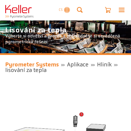
CS
Lisování za tepla
Vyberte si odvětví a proces a prohlédněte si osvědčená
pyrometrická řešení.
Pyrometer Systems
Aplikace
Hliník
lisování za tepla