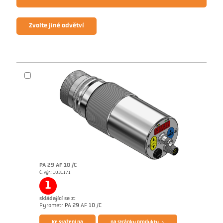
Zvolte jiné odvětví
PA 29 AF 10 /C
Č. výr.: 1031171
1
skládající se z:
Brožura CellaTemp PA
Questionnaire Radiation Pyrometers
Pyrometr PA 29 AF 10 /C
Ke stažení na
na stránku produktu