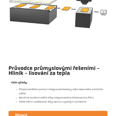
Průvodce průmyslovými řešeními -
Hliník - lisování za tepla
Vaše výhody:
Přesné zaměření pomocí integrované kamery nebo laserového pilotního
světla
Necitlivé na denní světlo díky integrovanému blokovacímu filtru
Velké měřicí vzdálenosti díky optice s vysokým rozlišením
Obnovit