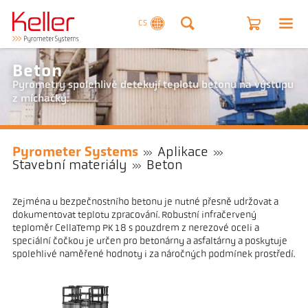
CS
Beton
Pyrometry spolehlivě detekují teplotu betonu na výstupu
z míchačky.
Pyrometer Systems
Aplikace
Stavební materiály
Beton
Zejména u bezpečnostního betonu je nutné přesně udržovat a
dokumentovat teplotu zpracování. Robustní infračervený
teploměr CellaTemp PK 18 s pouzdrem z nerezové oceli a
speciální čočkou je určen pro betonárny a asfaltárny a poskytuje
spolehlivé naměřené hodnoty i za náročných podmínek prostředí.