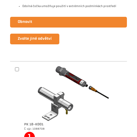
Odolná čočka umožňuje použití v extrémních podmínkách prostředí
Obnovit
Zvolte jiné odvětví
PK 18-K001
Č. výr.: 1088708