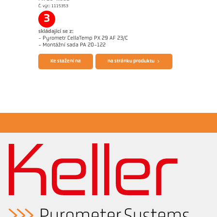
Č. výr.: 1115353
Žádostzpráva Hliník
Rozměrový výkres PX 60-K001
3
skládající se z:
- Pyrometr CellaTemp PX 29 AF 23/C
Brožura CellaTemp PX
Questionnaire Radiation Pyrometers
- Montážní sada PA 20-122
Ke stažení na
na stránku produktu
Žádostzpráva Hliník
Rozměrový výkres PX 29-K001