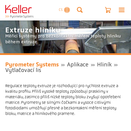
CS
Extruze hliníku
Měřicí systémy pro bezkontaktní měření teploty hliníku
během extruze
Pyrometer Systems
Aplikace
Hliník
Vytlačovací lis
Regulace teploty extruze je rozhodující pro rychlost extruze a
kvalitu profilu. Příliš vysoké teploty způsobují praskliny v
materiálu, zatímco příliš nízké teploty bloku zvyšují opotřebení
matrice. Pyrometry se silnými čočkami a vysoce citlivými
fotodiodami umožňují přesné a bezkontaktní měření teploty
bloku, matrice a hliníkového pramene.