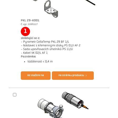
PKL 29-K001
Č. výr.: 1095117
1
skládající se z:
- Pyrometr CellaTemp PKL 29 BF 1/L
- Nástavec s křemennými disky PS 01/I AF 2
- Sada upevňovacích úhelníků PS 11/U
- Kabel VK 02/L AF 1
Poznámka:
Vzdálenost < 0,4 m
Brožura CellaTemp PK PKF PKL
Questionnaire Radiation Pyrometers
Ke stažení na
na stránku produktu