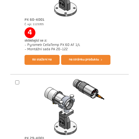
PX 60-K001
Č. výr.: 1115355
Žádostzpráva Hliník
Rozměrový výkres PX 69-K001
4
skládající se z:
- Pyrometr CellaTemp PX 60 AF 1/L
Brožura CellaTemp PX
Questionnaire Radiation Pyrometers
- Montážní sada PA 20-122
Ke stažení na
na stránku produktu
PX 29-K001