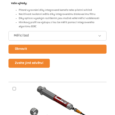
Vaše výhody:
Přesné vyrovnání díky integrované kameře nebo pilotní svítilně
Necitlivost na denní světlo díky integrovanému blokovacímu filtru
Díky optice s vysokým rozlišením jsou možné velké měřicí vzdálenosti
Hliníkový profil na výstupu z lisu lze měřit pomocí integrovaného
algoritmu EERC
Měřicí bod
Obnovit
Zvolte jiné odvětví