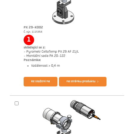
PX 29-K002
Č. výr.: 1115354
Žádostzpráva Hliník
Rozměrový výkres PKL 29-K001
1
skládající se z:
- Pyrometr CellaTemp PX 29 AF 21/L
- Montážní sada PA 20-122
Poznámka:
Vzdálenost > 0,4 m
Brožura CellaTemp PX
Questionnaire Radiation Pyrometers
Ke stažení na
na stránku produktu