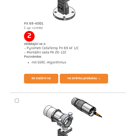
PX 69-K001
Č. výr.: 1115352
Žádostzpráva Hliník
Rozměrový výkres PX 29-K002
2
skládající se z:
- Pyrometr CellaTemp PX 69 AF 1/C
- Montážní sada PA 20-122
Poznámka:
mit EERC-Algorithmus
Brožura CellaTemp PX
Questionnaire Radiation Pyrometers
Ke stažení na
na stránku produktu