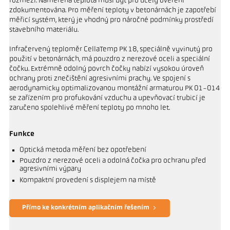
rozmezí. Naměřená teplota musí být pro účely ověření
zdokumentována. Pro měření teploty v betonárnách je zapotřebí
měřicí systém, který je vhodný pro náročné podmínky prostředí
stavebního materiálu.
Infračervený teploměr CellaTemp PK 18, speciálně vyvinutý pro
použití v betonárnách, má pouzdro z nerezové oceli a speciální
čočku. Extrémně odolný povrch čočky nabízí vysokou úroveň
ochrany proti znečištění agresivními prachy. Ve spojení s
aerodynamicky optimalizovanou montážní armaturou PK 01-014
se zařízením pro profukování vzduchu a upevňovací trubicí je
zaručeno spolehlivé měření teploty po mnoho let.
Funkce
Optická metoda měření bez opotřebení
Pouzdro z nerezové oceli a odolná čočka pro ochranu před
agresivními výpary
Kompaktní provedení s displejem na místě
Přímo ke konkrétním aplikačním řešením