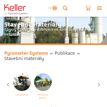
CS
Stavební materiály
Zprávy o použití pro zařízení na zpracování asfaltu a
betonové směsi
Pyrometer Systems
Publikace
Stavební materiály
CellaAsphalt
Míchárny
betonu