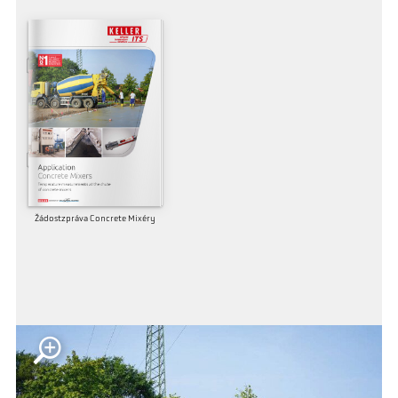
Žádostzpráva Concrete Mixéry