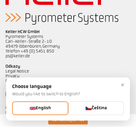
Keller HCW GmbH
Pyrometer Systems
Carl-Keller-Straße 2-10
49479 Ibbenbüren, Germany
Telefon +49 (0) 5451 850
ps@keller.de
Odkazy
Legal Notice
Privacy
GTC
×
Choose language
Would you like to switch to English?
Kontakt
English
Čeština
Máte dotazy ohledně našich řešení pro měření teploty? Náš tým
vám bude rád nápomocen.
Kontaktujte nás
Kontaktujte nás