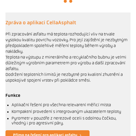
Zpráva o aplikaci CellaAsphalt
Při zpracování asfaltu má teplota rozhodující vliv na trvale
vysokou kvalitu povrchu vozovky. Pro její zajištění je nezbytným
předpokladem spolehlivé měření teploty během výroby a
nakládky.
Teplota na výstupu z minerálního a recyklačního bubnu je velmi
důležitým výrobním parametrem pro výrobu a další zpracování
asfaltu.
Dodržení teplotních limitů je nezbytné pro kvalitní zhutnění a
uspokojivé spojení vrstev při pokládce směsi.
Funkce
Aplikační řešení pro všechna relevantní měřicí místa
Kompaktní provedení s integrovaným ukazatelem teploty
Pyrometr v pouzdře z nerezové oceli s odolnou čočkou,
vhodný i pro agresivní páry.
Přímo na řešení pro aplikaci asfaltu