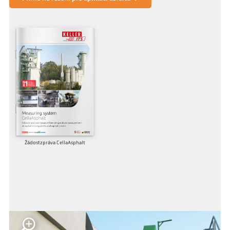
Žádostzpráva CellaAsphalt