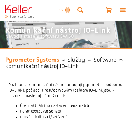
CS
Komunikační nástroj IO-Link
Návod a stažení softwaru SW 50
Pyrometer Systems
Služby
Software
Komunikační nástroj IO-Link
Rozhraní a komunikační nástroj připojují pyrometr s podporou
IO-Link k počítači. Prostřednictvím rozhraní IO-Link jsou k
dispozici následující možnosti:
Čtení aktuálního nastavení parametrů
Parametrizovat senzor
Provést kalibraci/seřízení