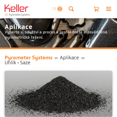
CS
Aplikace
Vyberte si odvětví a proces a prohlédněte si osvědčená
pyrometrická řešení.
Pyrometer Systems
Aplikace
Uhlík · Saze