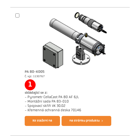
Rozměrový výkres PA 83-K012
PA 80-K005
Č. výr.: 1130767
Žádostzpráva CellaCast
1
skládající se z:
- Pyrometr CellaCast PA 80 AF 6/L
- Montážní sada PA 83-010
- Spojovací skříň VK 30.02
Brožura CellaCast PA80 PT180
Questionnaire CellaCast
- Křemenná ochranná deska 70146
Ke stažení na
na stránku produktu