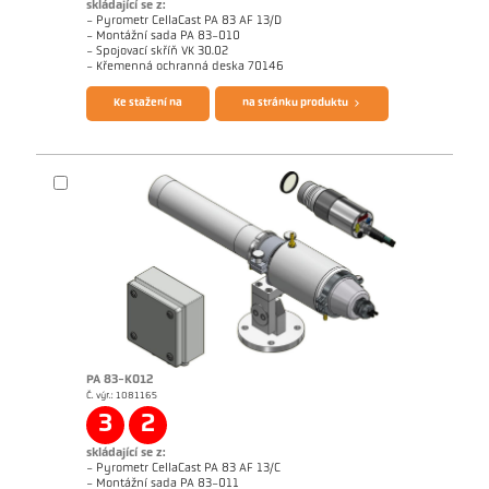
skládající se z:
- Pyrometr CellaCast PA 83 AF 13/D
- Montážní sada PA 83-010
- Spojovací skříň VK 30.02
Questionnaire CellaCast
Brožura CellaView
- Křemenná ochranná deska 70146
Ke stažení na
na stránku produktu
Brožura CellaCast PA83 PT183
Brožura CellaTemp PA
PA 83-K012
Č. výr.: 1081165
Žádostzpráva Casting channel
Žádostzpráva CellaCast
3
2
skládající se z:
- Pyrometr CellaCast PA 83 AF 13/C
- Montážní sada PA 83-011