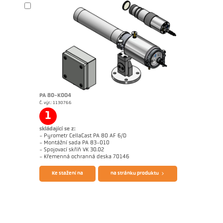
PA 80-K004
Č. výr.: 1130766
Žádostzpráva Casting channel
technickázpráva Casting
1
skládající se z:
- Pyrometr CellaCast PA 80 AF 6/D
- Montážní sada PA 83-010
- Spojovací skříň VK 30.02
Brožura CellaCast PA80 PT180
Questionnaire CellaCast
- Křemenná ochranná deska 70146
Ke stažení na
na stránku produktu