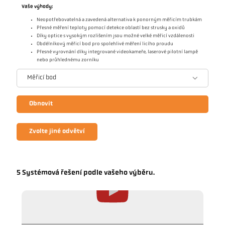
Vaše výhody:
Neopotřebovatelná a zavedená alternativa k ponorným měřicím trubkám
Přesné měření teploty pomocí detekce oblastí bez strusky a oxidů
Díky optice s vysokým rozlišením jsou možné velké měřicí vzdálenosti
Obdélníkový měřicí bod pro spolehlivé měření licího proudu
Přesné vyrovnání díky integrované videokameře, laserové pilotní lampě
nebo průhlednému zorníku
Měřicí bod
Obnovit
Zvolte jiné odvětví
5 Systémová řešení podle vašeho výběru.