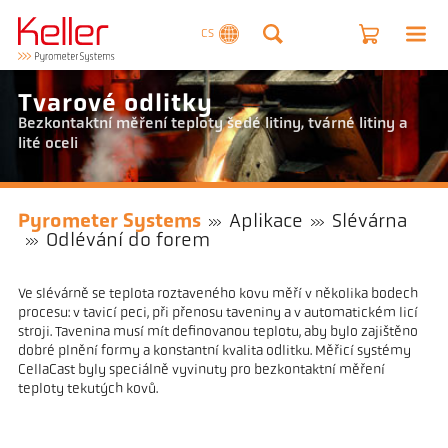
CS
Tvarové odlitky
Bezkontaktní měření teploty šedé litiny, tvárné litiny a
lité oceli
Pyrometer Systems
Aplikace
Slévárna
Odlévání do forem
Ve slévárně se teplota roztaveného kovu měří v několika bodech
procesu: v tavicí peci, při přenosu taveniny a v automatickém licí
stroji. Tavenina musí mít definovanou teplotu, aby bylo zajištěno
dobré plnění formy a konstantní kvalita odlitku. Měřicí systémy
CellaCast byly speciálně vyvinuty pro bezkontaktní měření
teploty tekutých kovů.