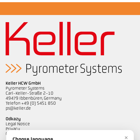
Žádostzpráva Casting channel
technickázpráva Casting
Keller HCW GmbH
Pyrometer Systems
Carl-Keller-Straße 2-10
49479 Ibbenbüren, Germany
Telefon +49 (0) 5451 850
ps@keller.de
Odkazy
Legal Notice
Privacy
GTC
×
Choose language