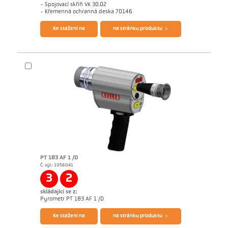
- Spojovací skříň VK 30.02
Questionnaire CellaCast
Brožura CellaView
- Křemenná ochranná deska 70146
Ke stažení na
na stránku produktu
technickázpráva Casting
Rozměrový výkres PA 83-K011
PT 183 AF 1 /D
Č. výr.: 1056041
Žádostzpráva CellaCast
technickázpráva Casting
3
2
skládající se z:
Brožura CellaCast PA83 PT183
Questionnaire CellaCast
Pyrometr PT 183 AF 1 /D
Ke stažení na
na stránku produktu