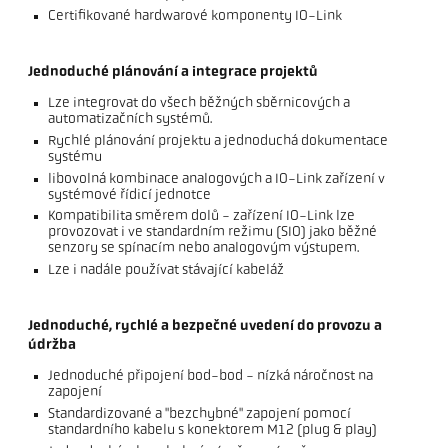
Certifikované hardwarové komponenty IO-Link
Jednoduché plánování a integrace projektů
Lze integrovat do všech běžných sběrnicových a
automatizačních systémů.
Rychlé plánování projektu a jednoduchá dokumentace
systému
libovolná kombinace analogových a IO-Link zařízení v
systémové řídicí jednotce
Kompatibilita směrem dolů - zařízení IO-Link lze
provozovat i ve standardním režimu (SIO) jako běžné
senzory se spínacím nebo analogovým výstupem.
Lze i nadále používat stávající kabeláž
Jednoduché, rychlé a bezpečné uvedení do provozu a
údržba
Jednoduché připojení bod-bod - nízká náročnost na
zapojení
Standardizované a "bezchybné" zapojení pomocí
standardního kabelu s konektorem M12 (plug & play)