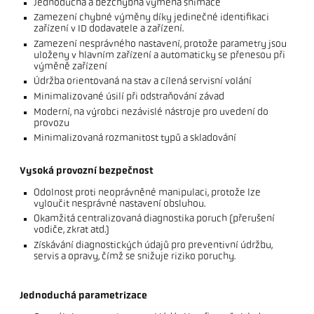
Jednoduchá a bezchybná výměna snímače
Zamezení chybné výměny díky jedinečné identifikaci
zařízení v ID dodavatele a zařízení.
Zamezení nesprávného nastavení, protože parametry jsou
uloženy v hlavním zařízení a automaticky se přenesou při
výměně zařízení
Údržba orientovaná na stav a cílená servisní volání
Minimalizované úsilí při odstraňování závad
Moderní, na výrobci nezávislé nástroje pro uvedení do
provozu
Minimalizovaná rozmanitost typů a skladování
Vysoká provozní bezpečnost
Odolnost proti neoprávněné manipulaci, protože lze
vyloučit nesprávné nastavení obsluhou.
Okamžitá centralizovaná diagnostika poruch (přerušení
vodiče, zkrat atd.)
Získávání diagnostických údajů pro preventivní údržbu,
servis a opravy, čímž se snižuje riziko poruchy.
Jednoduchá parametrizace