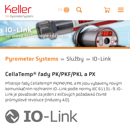
CS
IO-Link
Špičková technologie rozhraní.
Pyrometer Systems
Služby
IO-Link
CellaTemp® řady PK/PKF/PKL a PX
Přístroje řady CellaTemp® PK/PKF/PKL a PX jsou vybaveny novým
komunikačním rozhraním IO-Link podle normy IEC 61131-9. IO-
Link je považován za jeden z klíčových požadavků čtvrté
průmyslové revoluce (Industry 4.0).