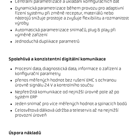
Centrální parametrizace a ukládání konfiguračních dat
Dynamická parametrizace během provozu pro adaptivní
řízení systému při změně receptur, materiálů nebo
nástrojů snižuje prostoje a zvyšuje flexibilitu a rozmanitost
výroby
Automatická parametrizace snímačů, plug & play při
výměně zařízení
Jednoduchá duplikace parametrů
Spolehlivá a konzistentní digitální komunikace
Procesní data, diagnostická data, informace o zařízení a
konfigurační parametry
přenos měřených hodnot bez rušení EMC s ochranou
úrovně signálu 24 V a kontrolního součtu
Nepřetržitá komunikace od nejnižší úrovně pole až po
systém ERP
Jeden snímač pro více měřených hodnot a spínacích bodů
Celosvětová dálková údržba a teleservis až na nejnižší
provozní úroveň
Úspora nákladů