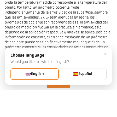
onda, la temperatura medida corresponde a la temperatura del
objeto. Por tanto, un pirómetro cociente mide
independientemente de la emisividad de la superficie, siempre
que las emisividades
y
sean idénticas. En teoría, los
ε1
ε2
pirómetros de cociente son recomendables si la emisividad del
objeto de medición fluctúa. En la práctica, sin embargo, esto
depende de la aplicación respectiva y rara vez se aplica. Debido a
la formación de cociente, el error de medición de un pirómetro
de cociente puede ser significativamente mayor que el de un
pirómetro espectral si las emisividades de las dos longitudes de
onda de medición fluctúan y difieren. Los metales en particular, y
×
Choose language
especialmente los metales no ferrosos, presentan un cambio de
Would you like to switch to English?
emisividad dependiente de la longitud de onda.
Por otro lado, las pérdidas por transmisión, como el polvo, el vapor
English
Español
o el humo, suelen provocar una atenuación homogénea de la
intensidad de la radiación. En comparación con los pirómetros
Contactos
espectrales, el valor medido de los pirómetros de relación
permanece constante en estas condiciones.