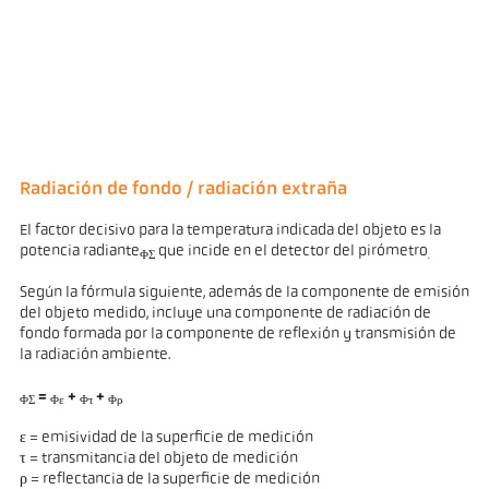
Radiación de fondo / radiación extraña
El factor decisivo para la temperatura indicada del objeto es la
potencia radiante
que incide en el detector del pirómetro
ΦΣ
.
Según la fórmula siguiente, además de la componente de emisión
del objeto medido, incluye una componente de radiación de
fondo formada por la componente de reflexión y transmisión de
la radiación ambiente.
=
+
+
ΦΣ
Φε
Φτ
Φρ
ε = emisividad de la superficie de medición
τ = transmitancia del objeto de medición
ρ = reflectancia de la superficie de medición