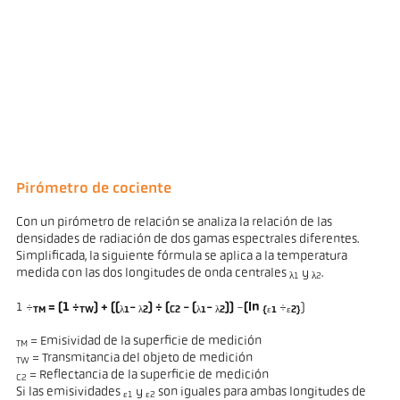
Pirómetro de cociente
Con un pirómetro de relación se analiza la relación de las
densidades de radiación de dos gamas espectrales diferentes.
Simplificada, la siguiente fórmula se aplica a la temperatura
medida con las dos longitudes de onda centrales
y
.
λ1
λ2
1 ÷
= (1 ÷
) + ((
-
) ÷ (
- (
-
))
-
(ln
÷
)
TM
TW
λ1
λ2
C2
λ1
λ2
{ε1
ε2}
= Emisividad de la superficie de medición
TM
= Transmitancia del objeto de medición
TW
= Reflectancia de la superficie de medición
C2
Si las emisividades
y
son iguales para ambas longitudes de
ε1
ε2