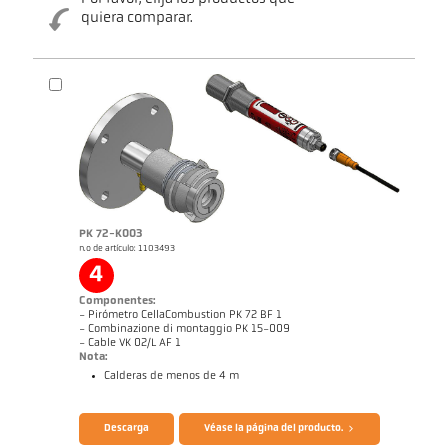
quiera comparar.
PK 72-K003
n.o de artículo: 1103493
4
Componentes:
- Pirómetro CellaCombustion PK 72 BF 1
- Combinazione di montaggio PK 15-009
- Cable VK 02/L AF 1
Nota:
Calderas de menos de 4 m
Folleto CellaTemp PK PKF PKL
Informe de aplicación CellaCombustion
Descarga
Véase la página del producto.