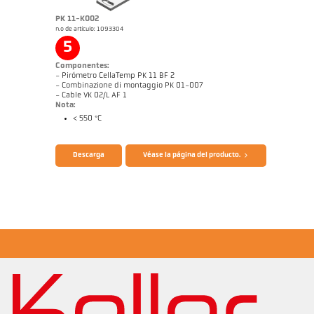
PK 11-K002
n.o de artículo: 1093304
Informe técnico Medición óptica de
Dibujo acotado PK 74-K006
temperatura en instalaciones de
5
combustión
Componentes:
- Pirómetro CellaTemp PK 11 BF 2
- Combinazione di montaggio PK 01-007
- Cable VK 02/L AF 1
Nota:
< 550 °C
Folleto CellaTemp PK PKF PKL
Informe de aplicación CellaCombustion
Descarga
Véase la página del producto.