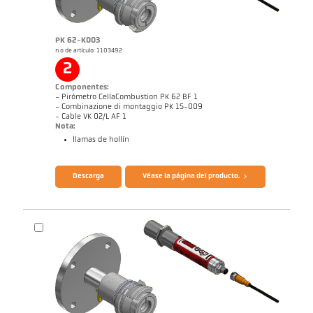
PK 62-K003
n.o de artículo: 1103492
2
Informe técnico Medición óptica de
Dibujo acotado PK 51-K003
temperatura en instalaciones de
Componentes:
combustión
- Pirómetro CellaCombustion PK 62 BF 1
- Combinazione di montaggio PK 15-009
- Cable VK 02/L AF 1
Nota:
llamas de hollín
Folleto CellaTemp PK PKF PKL
Informe de aplicación CellaCombustion
Descarga
Véase la página del producto.