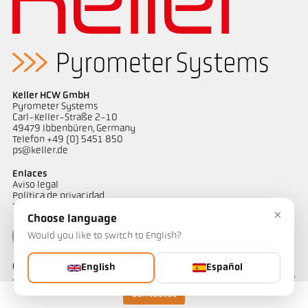
Informe técnico Medición óptica de
Dibujo acotado PK 11-K002
temperatura en instalaciones de
combustión
Keller HCW GmbH
Pyrometer Systems
Carl-Keller-Straße 2-10
49479 Ibbenbüren, Germany
Telefon +49 (0) 5451 850
ps@keller.de
Enlaces
Aviso legal
Política de privacidad
Términos y condiciones
×
Choose language
Would you like to switch to English?
Contactos
English
Español
¿Tiene alguna pregunta sobre nuestras soluciones de medición de
temperatura? Nuestro equipo estará encantado de atenderle.
Contactos