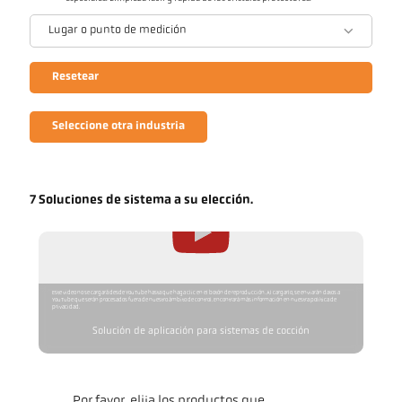
Lugar o punto de medición
Resetear
Seleccione otra industria
7 Soluciones de sistema a su elección.
Este video no se cargará desde YouTube hasta que haga clic en el botón de reproducción. Al cargarlo, se enviarán datos a
YouTube que serán procesados fuera de nuestro ámbito de control. Encontrará más información en nuestra política de
privacidad.
Solución de aplicación para sistemas de cocción
Por favor, elija los productos que