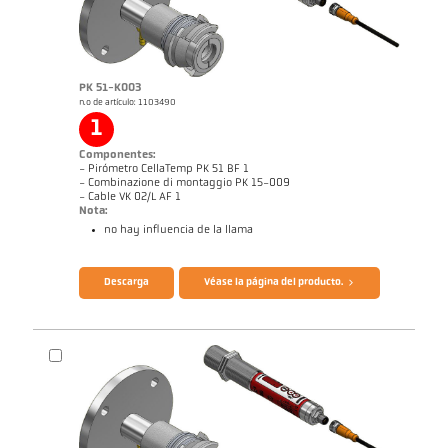
PK 51-K003
n.o de artículo: 1103490
1
Informe técnico Medición óptica de
Dibujo acotado PK 68-K008
temperatura en instalaciones de
Componentes:
combustión
- Pirómetro CellaTemp PK 51 BF 1
- Combinazione di montaggio PK 15-009
- Cable VK 02/L AF 1
Nota:
no hay influencia de la llama
Folleto CellaTemp PK PKF PKL
Informe de aplicación CellaCombustion
Descarga
Véase la página del producto.