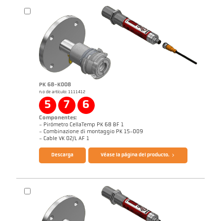
PK 68-K008
n.o de artículo: 1111412
5
7
6
Informe técnico Medición óptica de
Dibujo acotado PK 73-K003
temperatura en instalaciones de
Componentes:
combustión
- Pirómetro CellaTemp PK 68 BF 1
- Combinazione di montaggio PK 15-009
Folleto CellaTemp PK PKF PKL
Informe de aplicación CellaCombustion
- Cable VK 02/L AF 1
Descarga
Véase la página del producto.