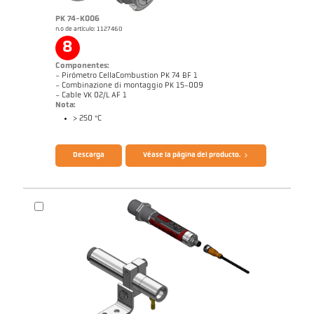
PK 74-K006
n.o de artículo: 1127460
8
Informe técnico Medición óptica de
Dibujo acotado PK 62-K003
temperatura en instalaciones de
Componentes:
combustión
- Pirómetro CellaCombustion PK 74 BF 1
- Combinazione di montaggio PK 15-009
- Cable VK 02/L AF 1
Nota:
> 250 °C
Folleto CellaTemp PK PKF PKL
Informe de aplicación CellaCombustion
Descarga
Véase la página del producto.