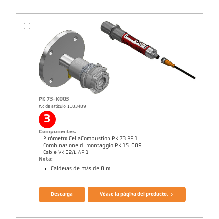
PK 73-K003
n.o de artículo: 1103489
3
Informe técnico Medición óptica de
Dibujo acotado PK 72-K003
temperatura en instalaciones de
Componentes:
combustión
- Pirómetro CellaCombustion PK 73 BF 1
- Combinazione di montaggio PK 15-009
- Cable VK 02/L AF 1
Nota:
Calderas de más de 8 m
Folleto CellaTemp PK PKF PKL
Informe de aplicación CellaCombustion
Descarga
Véase la página del producto.