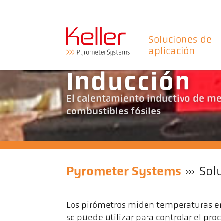
Soluciones de
aplicación
Inducción
El calentamiento inductivo de met
combustibles fósiles
Pyrometer Systems
Sol
Los pirómetros miden temperaturas en
se puede utilizar para controlar el pro