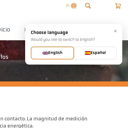
ES
vicio
Empresa
Contactos
×
Choose language
Would you like to switch to English?
English
Español
 los
in contacto. La magnitud de medición
cia energética.